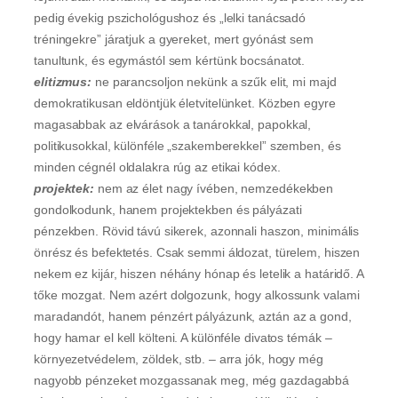
pedig évekig pszichológushoz és „lelki tanácsadó
tréningekre” járatjuk a gyereket, mert gyónást sem
tanultunk, és egymástól sem kértünk bocsánatot.
elitizmus:
ne parancsoljon nekünk a szűk elit, mi majd
demokratikusan eldöntjük életvitelünket. Közben egyre
magasabbak az elvárások a tanárokkal, papokkal,
politikusokkal, különféle „szakemberekkel” szemben, és
minden cégnél oldalakra rúg az etikai kódex.
projektek:
nem az élet nagy ívében, nemzedékekben
gondolkodunk, hanem projektekben és pályázati
pénzekben. Rövid távú sikerek, azonnali haszon, minimális
önrész és befektetés. Csak semmi áldozat, türelem, hiszen
nekem ez kijár, hiszen néhány hónap és letelik a határidő. A
tőke mozgat. Nem azért dolgozunk, hogy alkossunk valami
maradandót, hanem pénzért pályázunk, aztán az a gond,
hogy hamar el kell költeni. A különféle divatos témák –
környezetvédelem, zöldek, stb. – arra jók, hogy még
nagyobb pénzeket mozgassanak meg, még gazdagabbá