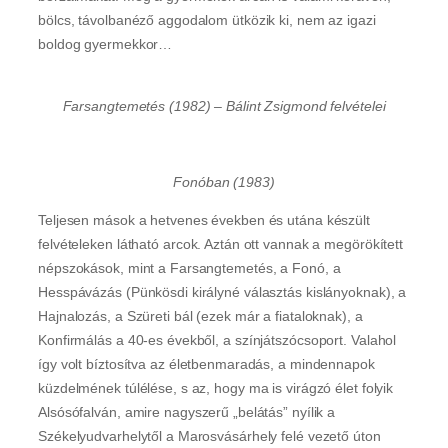
bölcs, távolbanéző aggodalom ütközik ki, nem az igazi
boldog gyermekkor…
Farsangtemetés (1982) – Bálint Zsigmond felvételei
Fonóban (1983)
Teljesen mások a hetvenes években és utána készült
felvételeken látható arcok. Aztán ott vannak a megörökített
népszokások, mint a Farsangtemetés, a Fonó, a
Hesspávázás (Pünkösdi királyné választás kislányoknak), a
Hajnalozás, a Szüreti bál (ezek már a fiataloknak), a
Konfirmálás a 40-es évekből, a színjátszócsoport. Valahol
így volt bíztosítva az életbenmaradás, a mindennapok
küzdelmének túlélése, s az, hogy ma is virágzó élet folyik
Alsósófalván, amire nagyszerű „belátás” nyílik a
Székelyudvarhelytől a Marosvásárhely felé vezető úton