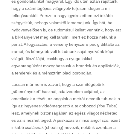
és gondolatainkat magyarul. Egy idő után aztán rájöttünk,
hogy a számítógépes világnyelv teljesen idegen a mi
felfogásunktól. Persze a nagy igyekezetben ezt inkább
szégyelltük, nehogy valamiről lemaradjunk. Így hát, ha
nyögvenyelősen is, de tudomásul kellett vennünk, hogy ezt
a bikkfanyelvet meg kell tanulni, mert ez hozza nekünk a
pénzt. A fogyasztás, a verseny kényszere pedig diktálta az
iramot, és könnyebb volt feladnunk saját nyelvünk képi
világát, filozófiáját, csakhogy a nyugatiakkal
egyenrangúként mozoghassunk a brandek és applikációk,
a tenderek és a ménsztrím piaci porondján.
Lassan már nem is zavart, hogy a számítógépünk
„süteményeket” használ, adatvédelem céljából, az
amerikaiak a tévét, az angolok a metrót nevezik tub-nak, s
így az ingyenes videómegosztó a te dobozod (You Tube)
lesz, amelynek biztonságában az egész világot nézheted
és az is nézhet téged. A puskázásra nincs angol szó, ezért
inkább csalásnak (cheating) nevezik, nekünk azonban a