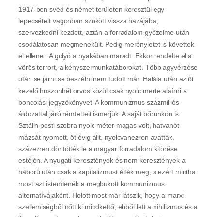
1917-ben svéd és német területen keresztül egy
lepecsételt vagonban szökött vissza hazájába,
szervezkedni kezdett, aztán a forradalom győzelme után
csodálatosan megmenekült. Pedig merényletet is követtek
el ellene. A golyó a nyakában maradt. Ekkor rendelte el a
vörös terrort, a kényszermunkatáborokat. Több agyvérzése
után se járni se beszélni nem tudott már. Halála után az őt
kezelő huszonhét orvos közül csak nyolc merte aláírni a
boncolási jegyzőkönyvet. A kommunizmus százmilliós
áldozattal járó rémtetteit ismerjük. A saját bőrünkön is.
Sztálin pesti szobra nyolc méter magas volt, hatvanöt
mázsát nyomott, öt évig állt, nyolcvanezren avatták,
százezren döntötték le a magyar forradalom kitörése
estéjén. A nyugati keresztények és nem keresztények a
háború után csak a kapitalizmust élték meg, s ezért mintha
most azt istenítenék a megbukott kommunizmus
alternatívájaként. Holott most már látszik, hogy a marxi
szellemiségből nőtt ki mindkettő, ebből lett a nihilizmus és a