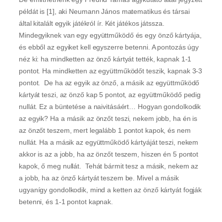
példát is [1], aki Neumann János matematikus és társai
által kitalált egyik játékról ír. Két játékos játssza.
Mindegyiknek van egy együttműködő és egy önző kártyája,
és ebből az egyiket kell egyszerre betenni. A pontozás úgy
néz ki: ha mindketten az önző kártyát tették, kapnak 1-1
pontot. Ha mindketten az együttműködőt teszik, kapnak 3-3
pontot. De ha az egyik az önző, a másik az együttműködő
kártyát teszi, az önző kap 5 pontot, az együttműködő pedig
nullát. Ez a büntetése a naivitásáért… Hogyan gondolkodik
az egyik? Ha a másik az önzőt teszi, nekem jobb, ha én is
az önzőt teszem, mert legalább 1 pontot kapok, és nem
nullát. Ha a másik az együttműködő kártyáját teszi, nekem
akkor is az a jobb, ha az önzőt teszem, hiszen én 5 pontot
kapok, ő meg nullát. Tehát bármit tesz a másik, nekem az
a jobb, ha az önző kártyát teszem be. Mivel a másik
ugyanígy gondolkodik, mind a ketten az önző kártyát fogják
betenni, és 1-1 pontot kapnak.