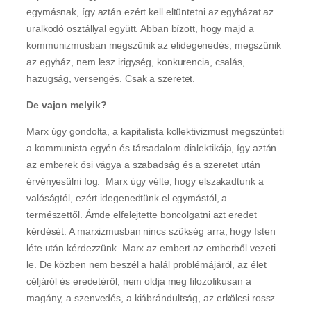
egymásnak, így aztán ezért kell eltüntetni az egyházat az
uralkodó osztállyal együtt. Abban bízott, hogy majd a
kommunizmusban megszűnik az elidegenedés, megszűnik
az egyház, nem lesz irigység, konkurencia, csalás,
hazugság, versengés. Csak a szeretet.
De vajon melyik?
Marx úgy gondolta, a kapitalista kollektivizmust megszünteti
a kommunista egyén és társadalom dialektikája, így aztán
az emberek ősi vágya a szabadság és a szeretet után
érvényesülni fog. Marx úgy vélte, hogy elszakadtunk a
valóságtól, ezért idegenedtünk el egymástól, a
természettől. Ámde elfelejtette boncolgatni azt eredet
kérdését. A marxizmusban nincs szükség arra, hogy Isten
léte után kérdezzünk. Marx az embert az emberből vezeti
le. De közben nem beszél a halál problémájáról, az élet
céljáról és eredetéről, nem oldja meg filozofikusan a
magány, a szenvedés, a kiábrándultság, az erkölcsi rossz