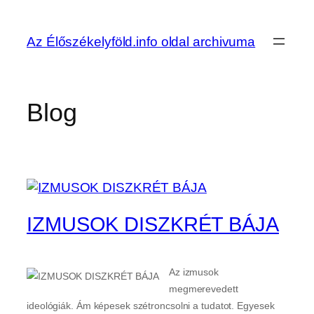
Ugrás
a
Az Élőszékelyföld.info oldal archivuma
tartalomhoz
Blog
IZMUSOK DISZKRÉT BÁJA
Az izmusok
megmerevedett
ideológiák. Ám képesek szétroncsolni a tudatot. Egyesek