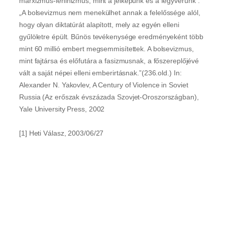
marxizmus-leninizmus, mint a jelképünk és a fegyverünk”.
„A bolsevizmus nem menekülhet annak a felelőssége alól,
hogy olyan diktatúrát alapított, mely az egyén elleni
gyűlöletre épült. Bűnös tevékenysége eredményeként több
mint 60 millió embert megsemmisítettek. A bolsevizmus,
mint fajtársa és előfutára a fasizmusnak, a főszereplőjévé
vált a saját népei elleni emberirtásnak.”(236.old.) In:
Alexander N. Yakovlev, A Century of Violence in Soviet
Russia (Az erőszak évszázada Szovjet-Oroszországban),
Yale University Press, 2002
[1] Heti Válasz, 2003/06/27