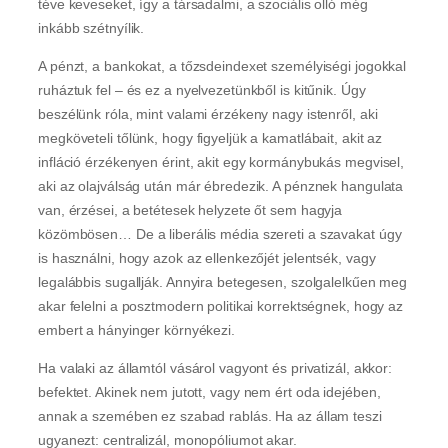
téve keveseket, így a társadalmi, a szociális olló még
inkább szétnyílik.
A pénzt, a bankokat, a tőzsdeindexet személyiségi jogokkal
ruháztuk fel – és ez a nyelvezetünkből is kitűnik. Úgy
beszélünk róla, mint valami érzékeny nagy istenről, aki
megköveteli tőlünk, hogy figyeljük a kamatlábait, akit az
infláció érzékenyen érint, akit egy kormánybukás megvisel,
aki az olajválság után már ébredezik. A pénznek hangulata
van, érzései, a betétesek helyzete őt sem hagyja
közömbösen… De a liberális média szereti a szavakat úgy
is használni, hogy azok az ellenkezőjét jelentsék, vagy
legalábbis sugallják. Annyira betegesen, szolgalelkűen meg
akar felelni a posztmodern politikai korrektségnek, hogy az
embert a hányinger környékezi.
Ha valaki az államtól vásárol vagyont és privatizál, akkor:
befektet. Akinek nem jutott, vagy nem ért oda idejében,
annak a szemében ez szabad rablás. Ha az állam teszi
ugyanezt: centralizál, monopóliumot akar.