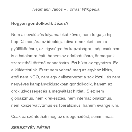
Neumann János – Forrás: Wikipédia
Hogyan gondolkodik Jézus?
Nem az evolúciós folyamatokat követi, nem forgatja hip-
hop DJ módjára az ideológiai divatlemezeket, nem a
gyűlölködésre, az irigységre és kapzsiságra, még csak nem
is a hatalomra épít, hanem az odafordulásra, önmagunk
szeretetből történő odaadására. Ezt bízta az egyházra. Ez
a küldetésünk. Ezért nem vehető meg az egyház kilóra,
ettől nem NGO, nem egy civilszervezet a sok közül, és nem
négyéves kampányciklusokban gondolkodik, hanem az
örök üdvösséget és a megváltást hirdeti. S ez nem
globalizmus, nem kirekesztés, nem internacionalizmus,
nem konzervativizmus és liberalizmus, hanem evangélium.
Csak ez szüntetheti meg az elidegenedést, semmi más.
SEBESTYÉN PÉTER