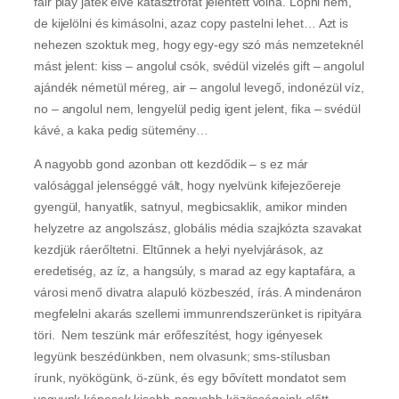
fair play játék elve katasztrófát jelentett volna. Lopni nem,
de kijelölni és kimásolni, azaz copy pastelni lehet… Azt is
nehezen szoktuk meg, hogy egy-egy szó más nemzeteknél
mást jelent: kiss – angolul csók, svédül vizelés gift – angolul
ajándék németül méreg, air – angolul levegő, indonézül víz,
no – angolul nem, lengyelül pedig igent jelent, fika – svédül
kávé, a kaka pedig sütemény…
A nagyobb gond azonban ott kezdődik – s ez már
valósággal jelenséggé vált, hogy nyelvünk kifejezőereje
gyengül, hanyatlik, satnyul, megbicsaklik, amikor minden
helyzetre az angolszász, globális média szajkózta szavakat
kezdjük ráerőltetni. Eltűnnek a helyi nyelvjárások, az
eredetiség, az íz, a hangsúly, s marad az egy kaptafára, a
városi menő divatra alapuló közbeszéd, írás. A mindenáron
megfelelni akarás szellemi immunrendszerünket is ripityára
töri. Nem teszünk már erőfeszítést, hogy igényesek
legyünk beszédünkben, nem olvasunk; sms-stílusban
írunk, nyökögünk, ö-zünk, és egy bővített mondatot sem
vagyunk képesek kisebb-nagyobb közösségeink előtt