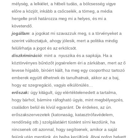
mélység, a lelkiélet, a hitbeli tudás, a bölcsesség vigye
előre a közjót, inkább a csőcselék, a tömeg, a média
hergelte proli határozza meg mi a helyes, és mi a
követendő.
jogállam
: a jogokat mi szavazzuk meg, s a törvényeket a
szerint változtatjuk, ahogy jólesik, mert a politika mindig
felülírhatja a jogot és az erkölcsöt.
diszkrimináció
: mint a nyuszika és a sapkája. Ha a
köztörvényes bűnözőt jogsérelem éri a zárkában, mert az ő
levese hígabb, bíróért kiált, ha meg egy csoporthoz tartozó
emberek együtt élhetnek és tanulhatnak, akkor az a baj,
hogy ez szegregáció, vagyis elkülönülés…
erőszak:
úgy kitágult, úgy elértéktelenedett a tartalma,
hogy bárhol, bármire ráfogható úgyis, mint megbélyegzés,
családon belül és kívül egyaránt. De érdekes, az ún.
erőszakszervezetek (katonaság, katasztrófavédelem,
rendőrség stb.) szolgálatáért tüstént sírni kezdünk, ha
nincsenek ott azonnal, hogy segítsenek, amikor a saját
fejünk után mentünk, és bajba kerültünk. Atyai pofon helyett