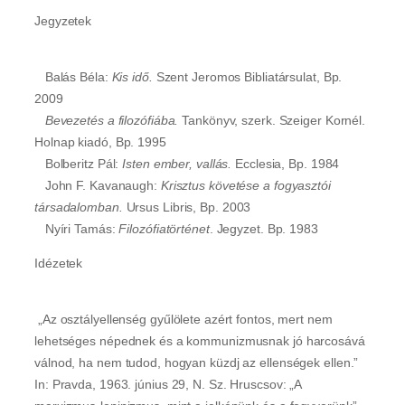
Jegyzetek
Balás Béla:
Kis idő.
Szent Jeromos Bibliatársulat, Bp.
2009
Bevezetés a filozófiába.
Tankönyv, szerk. Szeiger Kornél.
Holnap kiadó, Bp. 1995
Bolberitz Pál:
Isten ember, vallás.
Ecclesia, Bp. 1984
John F. Kavanaugh:
Krisztus követése a fogyasztói
társadalomban.
Ursus Libris, Bp. 2003
Nyíri Tamás:
Filozófiatörténet
. Jegyzet. Bp. 1983
Idézetek
„Az osztályellenség gyűlölete azért fontos, mert nem
lehetséges népednek és a kommunizmusnak jó harcosává
válnod, ha nem tudod, hogyan küzdj az ellenségek ellen.”
In: Pravda, 1963. június 29, N. Sz. Hruscsov: „A