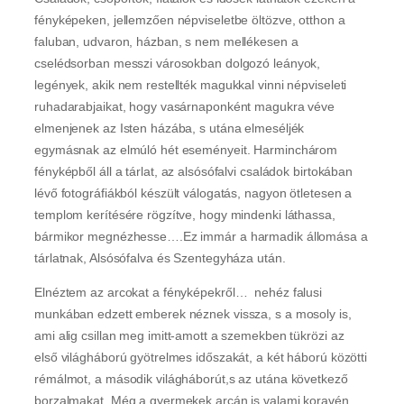
fényképeken, jellemzően népviseletbe öltözve, otthon a
faluban, udvaron, házban, s nem mellékesen a
cselédsorban messzi városokban dolgozó leányok,
legények, akik nem restellték magukkal vinni népviseleti
ruhadarabjaikat, hogy vasárnaponként magukra véve
elmenjenek az Isten házába, s utána elmeséljék
egymásnak az elmúló hét eseményeit. Harminchárom
fényképből áll a tárlat, az alsósófalvi családok birtokában
lévő fotográfiákból készült válogatás, nagyon ötletesen a
templom kerítésére rögzítve, hogy mindenki láthassa,
bármikor megnézhesse….Ez immár a harmadik állomása a
tárlatnak, Alsósófalva és Szentegyháza után.
Elnéztem az arcokat a fényképekről… nehéz falusi
munkában edzett emberek néznek vissza, s a mosoly is,
ami alig csillan meg imitt-amott a szemekben tükrözi az
első világháború gyötrelmes időszakát, a két háború közötti
rémálmot, a második világháborút,s az utána következő
borzalmakat. Még a gyermekek arcán is valami koravén,