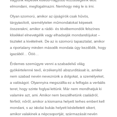
elmondani, megfogalmazni. Nemhogy még le is írni.
Olyan szomorú, amikor az újságírók csak hűvös,
tárgyiasított, személytelen műmondatokat képesek
összerakni, amikor a rádió- és tévébemondók felszínes
klisékkel elnevetgélik vagy elhadarják mondandójukat –
tisztelet a kivételnek. De az is szomorú tapasztalat, amikor
a riportalany minden második mondata úgy kezdődik, hogy
igazából… Ööö…
Érdemes szemügyre venni a szabadelvű világ
gyökértelenné tevő, érzékenyítő abszurditásait is, amikor
nem szabad nevén neveznünk a dolgokat, a személyeket,
a valóságot. Olyannyira megszállta ez a felfogás a verbális
teret, hogy szinte foglyai lettünk. Már nem mondhatjuk ki
valamire azt, ami. Amikor nem beszélhetünk családról,
férfiról, nőről, amikor a kismama helyett terhes embert kell
mondani, s az iskolai bukás helyett késleltetett sikert,
amikor valakinek a népcsoportját, származását nevén