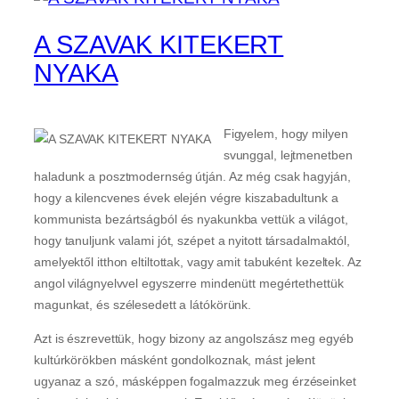
A SZAVAK KITEKERT
NYAKA
Figyelem, hogy milyen
svunggal, lejtmenetben
haladunk a posztmodernség útján. Az még csak hagyján,
hogy a kilencvenes évek elején végre kiszabadultunk a
kommunista bezártságból és nyakunkba vettük a világot,
hogy tanuljunk valami jót, szépet a nyitott társadalmaktól,
amelyektől itthon eltiltottak, vagy amit tabuként kezeltek. Az
angol világnyelvvel egyszerre mindenütt megértethettük
magunkat, és szélesedett a látókörünk.
Azt is észrevettük, hogy bizony az angolszász meg egyéb
kultúrkörökben másként gondolkoznak, mást jelent
ugyanaz a szó, másképpen fogalmazzuk meg érzéseinket