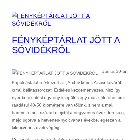
FÉNYKÉPTÁRLAT JÖTT A
SÓVIDÉKRŐL
Június 30-án
Kápolnásfaluba érkezett az „Archív képek Alsósófalváról”
című kiállítássorozat. Érdekes kezdeményezés, hisz így
nyer betekintést egy-egy település egy másik életébe, ami
ráadásul 40-50 kilométerre van tőlünk, s nem a mai,
hanem a múlt század elejétől a negyvenes évek derekáig,
majd ugorva a hetvenes-nyolcvanas évekbe, egészen a
kilencvenes évek végéig.
Családok, csoportok, fiatalok és idősek láthatók ezeken a