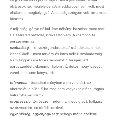
elvárásoknak megfelelően. Ami eddig pozitívum volt, most
elátkozott, megbélyegző. Ami eddig szégyen volt, arra most
büszkék.
A teljesség igénye nélkül, íme néhány: hazafias: most náci.
Ha szereted hazádat, kirekesztő vagy. A kozmopolita
persze nem az…
szabadság
: – e „vezérgondolatokat” szándékosan írjuk itt
kisbetűkkel! – most törvény és Isten nélküli szabadosság.
Nem függök senkitől és semmitől. S ha igen, azt
párbeszéddel „lekommunikálom”. Érdekes, hogy levegőt
venni senki sem kényszerít…
tolerancia
: részesítsd előnyben a perverzitást, az
aberrációt, a bűnt. S ha meg nem vagyok toleráns, rögtön
hátrányba kerültem?
progresszív
: törj össze mindent, ami eddig volt, hallgass
az érzéseidre, ne törődj senkivel.
egyenlőség, egyenjogúság
: nehogy már a szellemi