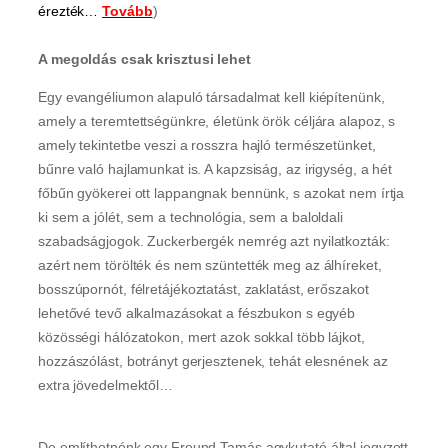
érezték…
Tovább
)
A megoldás csak krisztusi lehet
Egy evangéliumon alapuló társadalmat kell kiépítenünk,
amely a teremtettségünkre, életünk örök céljára alapoz, s
amely tekintetbe veszi a rosszra hajló természetünket,
bűnre való hajlamunkat is. A kapzsiság, az irigység, a hét
főbűn gyökerei ott lappangnak bennünk, s azokat nem írtja
ki sem a jólét, sem a technológia, sem a baloldali
szabadságjogok. Zuckerbergék nemrég azt nyilatkozták:
azért nem törölték és nem szüntették meg az álhíreket,
bosszúpornót, félretájékoztatást, zaklatást, erőszakot
lehetővé tevő alkalmazásokat a fészbukon s egyéb
közösségi hálózatokon, mert azok sokkal több lájkot,
hozzászólást, botrányt gerjesztenek, tehát elesnének az
extra jövedelmektől…
De említhetnénk egy Freund Tamás agykutató által jegyzett