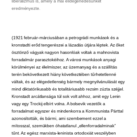
liberalizmus is, amely a mai elidegenedésünket
eredményezte.
(1921 február-márciusában a petrográdi munkások és a
kronstadti erőd tengerészei a lázadás útjára léptek. Az őket
ösztönző vágyak nagyon hasonlóak voltak a mahnovista
forradalmár parasztokéihoz. A városi munkások anyagi
körülményei az élelmiszer, az üzemanyag és a szállítás
terén bekövetkezett hiány következtében tűrhetetlenné
váltak, és az elégedetlenség bármely megnyilvánulását egy
mind diktatórikusabb és totalitáriusabb rezsim zúzta széjjel.
Kronstadt arcátlansága túl sok volt ahhoz, amit egy Lenin
vagy egy Trockij elbírt volna. A bolsevik vezetők a
forradalmat egyszer és mindenkorra a Kommunista Párttal
azonosították, és bármi, ami szembement ezzel a
mítosszal, szemükben óhatatlanul „ellenforradalminak”
tűnt. Az egész marxista-leninista ortodoxiát veszélyben