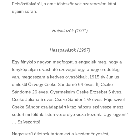
Felsősófalváról, s amit többször volt szerencsém látni
útjaim során.
Hajnalozók (1991)
Hesspávázók (1987)
Egy fénykép nagyon megfogott, s engedjék meg, hogy a
fénykép alján olvasható szöveget úgy, ahogy eredetileg
van, megosszam a kedves olvasókkal: „1915 év Junius
emlékül Özvegy Cseke Sándorné 64 éves. Ífj.Cseke
Sándorné 26 éves. Gyermekeim Cseke Erzsébet 6 éves,
Cseke Juliána 5 éves,Cseke Sándor 1 ½ éves. Fájó szivel
Cseke Sándor családapáért kitaz háboru szélvésze meszi
sodort mi tölünk. Isten vezérelye visza közénk. Ugy legyen!”
… Szívszorító!
Nagyszerű ötletnek tartom ezt a kezdeményezést,