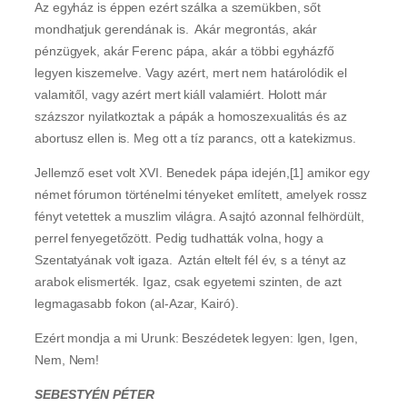
Az egyház is éppen ezért szálka a szemükben, sőt
mondhatjuk gerendának is. Akár megrontás, akár
pénzügyek, akár Ferenc pápa, akár a többi egyházfő
legyen kiszemelve. Vagy azért, mert nem határolódik el
valamitől, vagy azért mert kiáll valamiért. Holott már
százszor nyilatkoztak a pápák a homoszexualitás és az
abortusz ellen is. Meg ott a tíz parancs, ott a katekizmus.
Jellemző eset volt XVI. Benedek pápa idején,[1] amikor egy
német fórumon történelmi tényeket említett, amelyek rossz
fényt vetettek a muszlim világra. A sajtó azonnal felhördült,
perrel fenyegetőzött. Pedig tudhatták volna, hogy a
Szentatyának volt igaza. Aztán eltelt fél év, s a tényt az
arabok elismerték. Igaz, csak egyetemi szinten, de azt
legmagasabb fokon (al-Azar, Kairó).
Ezért mondja a mi Urunk: Beszédetek legyen: Igen, Igen,
Nem, Nem!
SEBESTYÉN PÉTER