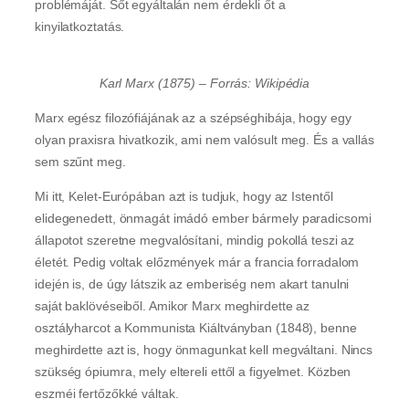
problémáját. Sőt egyáltalán nem érdekli őt a
kinyilatkoztatás.
Karl Marx (1875) – Forrás: Wikipédia
Marx egész filozófiájának az a szépséghibája, hogy egy
olyan praxisra hivatkozik, ami nem valósult meg. És a vallás
sem szűnt meg.
Mi itt, Kelet-Európában azt is tudjuk, hogy az Istentől
elidegenedett, önmagát imádó ember bármely paradicsomi
állapotot szeretne megvalósítani, mindig pokollá teszi az
életét. Pedig voltak előzmények már a francia forradalom
idején is, de úgy látszik az emberiség nem akart tanulni
saját baklövéseiből. Amikor Marx meghirdette az
osztályharcot a Kommunista Kiáltványban (1848), benne
meghirdette azt is, hogy önmagunkat kell megváltani. Nincs
szükség ópiumra, mely eltereli ettől a figyelmet. Közben
eszméi fertőzőkké váltak.