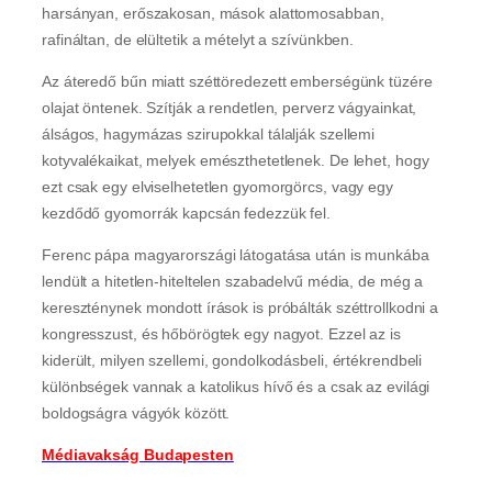
harsányan, erőszakosan, mások alattomosabban,
rafináltan, de elültetik a mételyt a szívünkben.
Az áteredő bűn miatt széttöredezett emberségünk tüzére
olajat öntenek. Szítják a rendetlen, perverz vágyainkat,
álságos, hagymázas szirupokkal tálalják szellemi
kotyvalékaikat, melyek emészthetetlenek. De lehet, hogy
ezt csak egy elviselhetetlen gyomorgörcs, vagy egy
kezdődő gyomorrák kapcsán fedezzük fel.
Ferenc pápa magyarországi látogatása után is munkába
lendült a hitetlen-hiteltelen szabadelvű média, de még a
kereszténynek mondott írások is próbálták széttrollkodni a
kongresszust, és hőbörögtek egy nagyot. Ezzel az is
kiderült, milyen szellemi, gondolkodásbeli, értékrendbeli
különbségek vannak a katolikus hívő és a csak az evilági
boldogságra vágyók között.
Médiavakság Budapesten