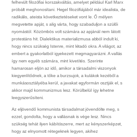
felhevült filozófiai korszakváltás, amelyet például Karl Marx
próbált meghonosítani. Hegel filozófiájából már idealista, de
radikális, ateista következtetéseket vont le. Ő mélyen
megvetette apját, s alig várta, hogy szabaduljon a szülői
nyomástól. Közömbös volt számára az apjánál nem látott
protestáns hit. Dialektikus materializmusa abból indult ki,
hogy nincs szükség Istenre, mint létadó okra. A világot, az
embert a gyakorlatból igyekezett megmagyarázni. A vallás
így nem egyéb számára, mint kivetítés. Szerinte
hamarosan eljön az idő, amikor a társadalmi viszonyok
kiegyenlítődnek, a tőke a burzsujok, a kulákok kezéből a
munkásosztályéba kerül, a javakat egyformán osztják el, s
akkor majd kommunizmus lesz. Körülbelül így lehetne
leegyszerűsíteni.
Az eljövendő kommunista társadalmat jövendölte meg, s
ezzel, gondolta, hogy a vallásnak is vége lesz. Nincs
szükség tehát ilyen kábítószerre, mert az kényszerképzet,
hogy az elnyomott rétegeknek legyen, akihez