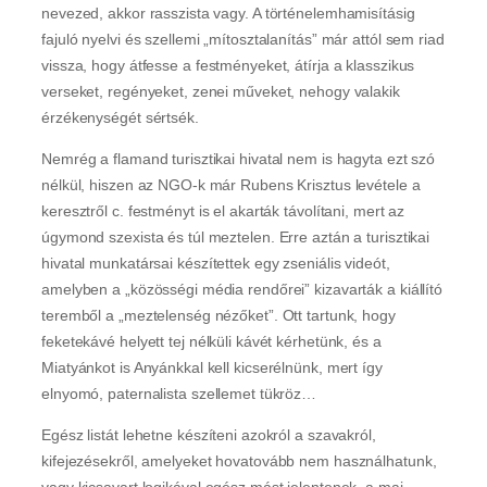
nevezed, akkor rasszista vagy. A történelemhamisításig
fajuló nyelvi és szellemi „mítosztalanítás” már attól sem riad
vissza, hogy átfesse a festményeket, átírja a klasszikus
verseket, regényeket, zenei műveket, nehogy valakik
érzékenységét sértsék.
Nemrég a flamand turisztikai hivatal nem is hagyta ezt szó
nélkül, hiszen az NGO-k már Rubens Krisztus levétele a
keresztről c. festményt is el akarták távolítani, mert az
úgymond szexista és túl meztelen. Erre aztán a turisztikai
hivatal munkatársai készítettek egy zseniális videót,
amelyben a „közösségi média rendőrei” kizavarták a kiállító
teremből a „meztelenség nézőket”. Ott tartunk, hogy
feketekávé helyett tej nélküli kávét kérhetünk, és a
Miatyánkot is Anyánkkal kell kicserélnünk, mert így
elnyomó, paternalista szellemet tükröz…
Egész listát lehetne készíteni azokról a szavakról,
kifejezésekről, amelyeket hovatovább nem használhatunk,
vagy kicsavart logikával egész mást jelentenek, a mai