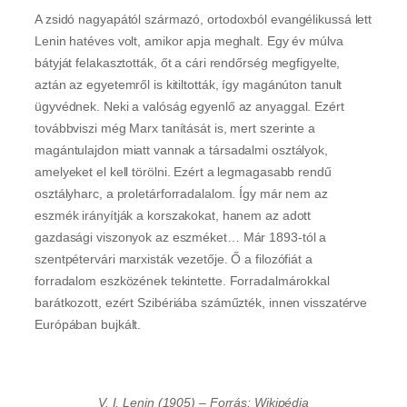
A zsidó nagyapától származó, ortodoxból evangélikussá lett
Lenin hatéves volt, amikor apja meghalt. Egy év múlva
bátyját felakasztották, őt a cári rendőrség megfigyelte,
aztán az egyetemről is kitiltották, így magánúton tanult
ügyvédnek. Neki a valóság egyenlő az anyaggal. Ezért
továbbviszi még Marx tanítását is, mert szerinte a
magántulajdon miatt vannak a társadalmi osztályok,
amelyeket el kell törölni. Ezért a legmagasabb rendű
osztályharc, a proletárforradalalom. Így már nem az
eszmék irányítják a korszakokat, hanem az adott
gazdasági viszonyok az eszméket… Már 1893-tól a
szentpétervári marxisták vezetője. Ő a filozófiát a
forradalom eszközének tekintette. Forradalmárokkal
barátkozott, ezért Szibériába száműzték, innen visszatérve
Európában bujkált.
V. I. Lenin (1905) – Forrás: Wikipédia