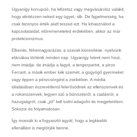
Ugyanígy korrupció, ha lefizetsz vagy megvásárolsz valakit,
hogy elintézzen neked egy ügyet, stb. De figyelmesség, ha
csak bizonyos érték alatt teszed ezt. Ha kihasználod a
kapcsolataidat, előremeneteled érdekében, akkor az már
protekcionizmus.
Elkenés, félremagyarázás, a szavak kiüresítése, nyelvünk
elárulása történik minden nap. Ugyanígy Istent nem hiszi,
nem imádja: de imádja a fagyit, a tengerpartot, a piros
Ferrarit, a másik ember kék szemét, a gügyögő gyermeket
vagy éppen a pénzcsörgést a zsebében. A média
tálalásában észrevétlenül felerősödnek az ellenszenvek és
a rokonszenvek, legyen szó a bűnözésről, a csalásról, a
hazugságról, csak „jól” kell tudni adagolni és megjeleníteni.
Sokszor és folyamatosan.
Így mossák ki a fogyasztó agyát, hogy a legkisebb
ellenállást is megtörjék benne.