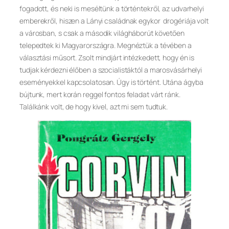
fogadott, és neki is meséltünk a történtekről, az udvarhelyi
emberekről, hiszen a Lányi családnak egykor drogériája volt
a városban, s csak a második világháborút követően
telepedtek ki Magyarországra. Megnéztük a tévében a
választási műsort. Zsolt mindjárt intézkedett, hogy én is
tudjak kérdezni élőben a szocialistáktól a marosvásárhelyi
eseményekkel kapcsolatosan. Úgy is történt. Utána ágyba
bújtunk, mert korán reggel fontos feladat várt ránk.
Találkánk volt, de hogy kivel, azt mi sem tudtuk.