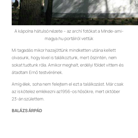
A kápolna hátulsó nézete – az archí fotókat a Minde-ami-
magya.hu portálról vettük
Mi tagadás mikor hazajöttünk mindketten utána kellett
olvasunk, hogy kivel is találkoztunk, mert őszintén, nem
sokat tudtunk róla. Amikor meghalt, erdélyi földet vittem és
átadtam Ernő testvérének.
Amíg élek, soha nem felejtem el ezt a találkozást. Már csak
az is kötelez emlékezni az1956-os hősökre, mert október
23-án születtem.
BALÁZS ÁRPÁD