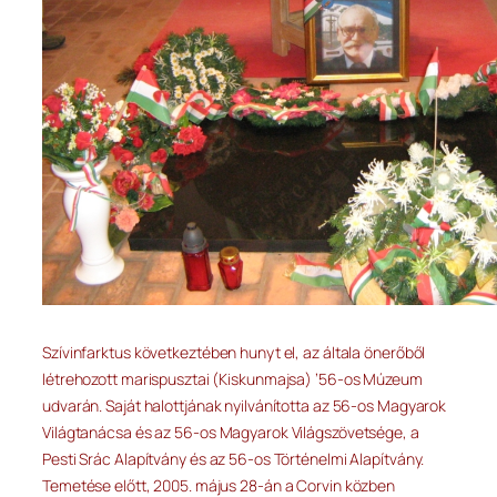
Szívinfarktus következtében hunyt el, az általa önerőből
létrehozott marispusztai (Kiskunmajsa) ’56-os Múzeum
udvarán. Saját halottjának nyilvánította az 56-os Magyarok
Világtanácsa és az 56-os Magyarok Világszövetsége, a
Pesti Srác Alapítvány és az 56-os Történelmi Alapítvány.
Temetése előtt, 2005. május 28-án a Corvin közben