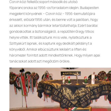
Corvin közi felkelőcsoport második és utolsó
főparancsnoka az 1956-os forradalom idején. Budapesten
megjelent könyvének – Corvin köz – 1956-bemutatójára
érkezett, először1956 után, és benne volt a pakliban, hogy
az akkori kormány bármikor letartóztathatja. Ezért barátai
gondoskodtak a biztonságáról, a repülőtérről egy titkos
helyre vitték. Itt találkoztunk mi is vele, nyilatkoztunk a
Szittyakürt lapnak, és kaptunk egy dedikált példányt a
könyvéből. Amikor elbúcsúztunk lekísért a liften és
háromezer forintot adott mindkettőnknek. Hogy milyen apai
tanácsokat adott azt megőrzöm örökre.