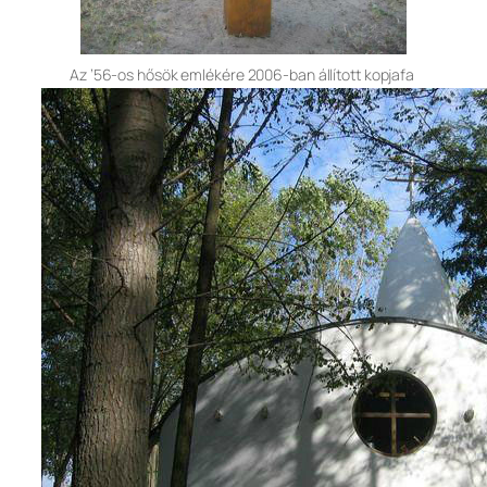
Az ’56-os hősök emlékére 2006-ban állított kopjafa