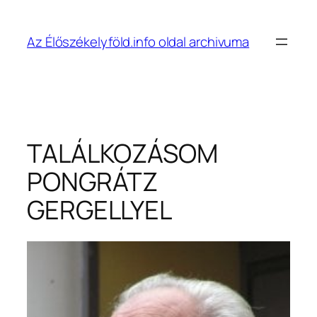
Ugrás
a
Az Élőszékelyföld.info oldal archivuma
tartalomhoz
TALÁLKOZÁSOM
PONGRÁTZ
GERGELLYEL