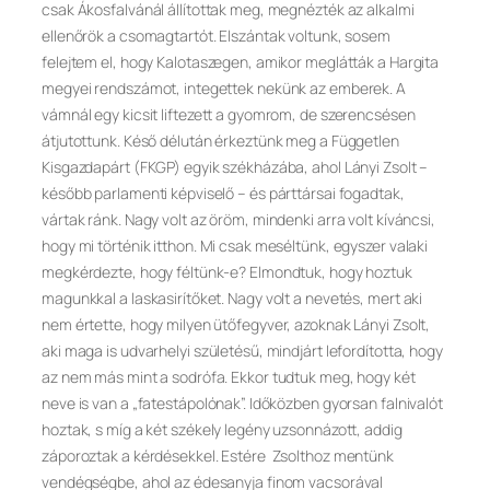
csak Ákosfalvánál állítottak meg, megnézték az alkalmi
ellenőrök a csomagtartót. Elszántak voltunk, sosem
felejtem el, hogy Kalotaszegen, amikor meglátták a Hargita
megyei rendszámot, integettek nekünk az emberek. A
vámnál egy kicsit liftezett a gyomrom, de szerencsésen
átjutottunk. Késő délután érkeztünk meg a Független
Kisgazdapárt (FKGP) egyik székházába, ahol Lányi Zsolt –
később parlamenti képviselő – és párttársai fogadtak,
vártak ránk. Nagy volt az öröm, mindenki arra volt kíváncsi,
hogy mi történik itthon. Mi csak meséltünk, egyszer valaki
megkérdezte, hogy féltünk-e? Elmondtuk, hogy hoztuk
magunkkal a laskasirítőket. Nagy volt a nevetés, mert aki
nem értette, hogy milyen ütőfegyver, azoknak Lányi Zsolt,
aki maga is udvarhelyi születésű, mindjárt lefordította, hogy
az nem más mint a sodrófa. Ekkor tudtuk meg, hogy két
neve is van a „fatestápolónak”. Időközben gyorsan falnivalót
hoztak, s míg a két székely legény uzsonnázott, addig
záporoztak a kérdésekkel. Estére Zsolthoz mentünk
vendégségbe, ahol az édesanyja finom vacsorával