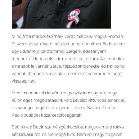
Mindjárt a marosvásárhelyi véres márciusi magyar-román
összecsapást követő második napon indultunk Budapestre
egy udvarhelyi barátommal. Szegény édesanyám
megpróbált lebeszélni, de mi nem tágítottunk. Azt mondták
a határok le vannak zárva, fejszés emberekkel és traktorral
vannak eltorlaszolva az utak, de minket semmi nem tudott
visszatartani.
Most mondom el először a nagy nyilvánosságnak, hogy
különleges megbízatásunk volt. Levelet vittünk az amerikai,
és az angol nagykövetségnek, illetve a Szabad Európa
Rádió budapesti szerkesztőségének.
Beültünk a Dacia személygépkocsiba, magunk mellé rakva
két laskasirítőt, és mendegéltünk. Nem volt nagy forgalom,