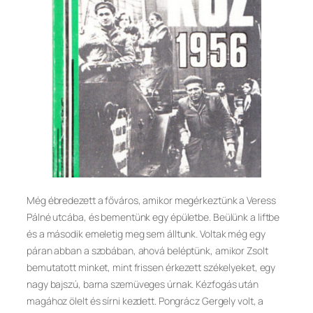
Még ébredezett a főváros, amikor megérkeztünk a Veress
Pálné utcába, és bementünk egy épületbe. Beülünk a liftbe
és a második emeletig meg sem álltunk. Voltak még egy
páran abban a szobában, ahová beléptünk, amikor Zsolt
bemutatott minket, mint frissen érkezett székelyeket, egy
nagy bajszú, barna szemüveges úrnak. Kézfogás után
magához ölelt és sírni kezdett. Pongrácz Gergely volt, a