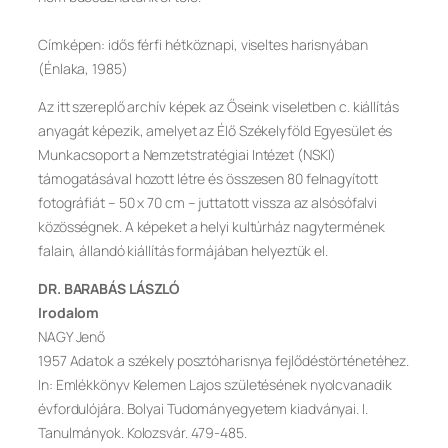
Címképen: idős férfi hétköznapi, viseltes harisnyában
(Énlaka, 1985)
Az itt szereplő archív képek az Őseink viseletben c. kiállítás
anyagát képezik, amelyet az Élő Székelyföld Egyesület és
Munkacsoport a Nemzetstratégiai Intézet (NSKI)
támogatásával hozott létre és összesen 80 felnagyított
fotográfiát – 50 x 70 cm – juttatott vissza az alsósófalvi
közösségnek. A képeket a helyi kultúrház nagytermének
falain, állandó kiállítás formájában helyeztük el.
DR. BARABÁS LÁSZLÓ
Irodalom
NAGY Jenő
1957 Adatok a székely posztóharisnya fejlődéstörténetéhez.
In: Emlékkönyv Kelemen Lajos születésének nyolcvanadik
évfordulójára. Bolyai Tudományegyetem kiadványai. I.
Tanulmányok. Kolozsvár. 479-485.