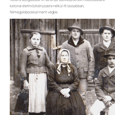
katonai életmód kényszere nélkül itt lassabban,
félmegoldásokkal ment végbe.