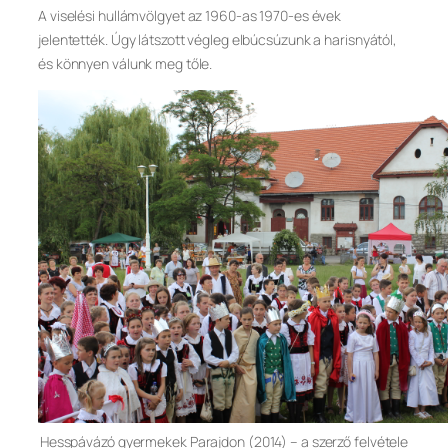
A viselési hullámvölgyet az 1960-as 1970-es évek
jelentették. Úgy látszott végleg elbúcsúzunk a harisnyától,
és könnyen válunk meg tőle.
Hesspávázó gyermekek Parajdon (2014) – a szerző felvétele