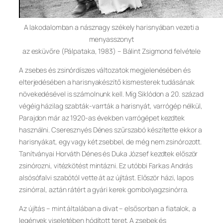
A lakodalomban a násznagy székely harisnyában vezeti a
menyasszonyt
az esküvőre (Pálpataka, 1983) – Bálint Zsigmond felvétele
A zsebes és zsinórdíszes változatok megjelenésében és
elterjedésében a harisnyakészítő kismesterek tudásának
növekedésével is számolnunk kell. Míg Siklódon a 20. század
végéig házilag szabták-varrták a harisnyát, varrógép nélkül,
Parajdon már az 1920-as években varrógépet kezdtek
használni. Cseresznyés Dénes szűrszabó készítette ekkor a
harisnyákat, egy vagy két zsebbel, de még nem zsinórozott.
Tanítványai Horváth Dénes és Duka József kezdtek először
zsinórozni, vitézkötést mintázni. Ez utóbbi Farkas András
alsósófalvi szabótól vette át az újítást. Először házi, lapos
zsinórral, aztán rátért a gyári kerek gombolyagzsinórra.
Az újítás – mint általában a divat – elsősorban a fiatalok, a
legények viseletében hódított teret. A zsebek és