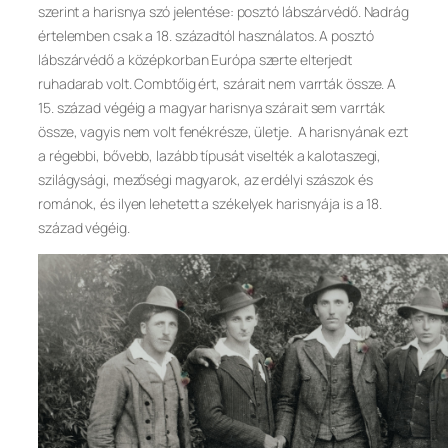
szerint a harisnya szó jelentése: posztó lábszárvédő. Nadrág
értelemben csak a 18. századtól használatos. A posztó
lábszárvédő a középkorban Európa szerte elterjedt
ruhadarab volt. Combtőig ért, szárait nem varrták össze. A
15. század végéig a magyar harisnya szárait sem varrták
össze, vagyis nem volt fenékrésze, ületje. A harisnyának ezt
a régebbi, bővebb, lazább típusát viselték a kalotaszegi,
szilágysági, mezőségi magyarok, az erdélyi szászok és
románok, és ilyen lehetett a székelyek harisnyája is a 18.
század végéig.