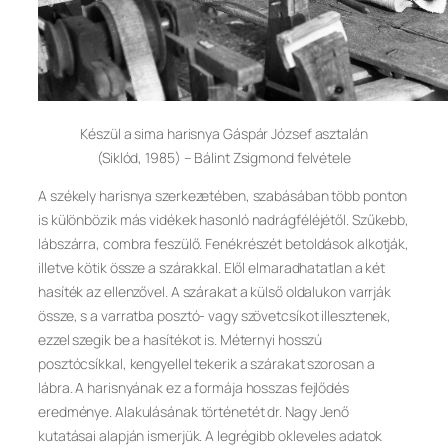
Készül a sima harisnya Gáspár József asztalán
(Siklód, 1985) – Bálint Zsigmond felvétele
A székely harisnya szerkezetében, szabásában több ponton
is különbözik más vidékek hasonló nadrágféléjétől. Szűkebb,
lábszárra, combra feszülő. Fenékrészét betoldások alkotják,
illetve kötik össze a szárakkal. Elől elmaradhatatlan a két
hasíték az ellenzővel. A szárakat a külső oldalukon varrják
össze, s a varratba posztó- vagy szövetcsíkot illesztenek,
ezzel szegik be a hasítékot is. Méternyi hosszú
posztócsíkkal, kengyellel tekerik a szárakat szorosan a
lábra. A harisnyának ez a formája hosszas fejlődés
eredménye. Alakulásának történetét dr. Nagy Jenő
kutatásai alapján ismerjük. A legrégibb okleveles adatok