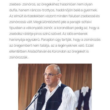
zsebes- zsinóros, az öregekéhez hasonlóan nem olyan
dufla, hanem ráncos-trottyos, hadd nőjön belé a gyermek.
Az elmúlt évtizedekben viszont minden faluban zsebessé és
zsinórossá vált. Megkülönböztető jele a parajdi-sófalvi
típusban a vékonyabb zsinór, a korondiban pedig az, hogy a
zsebdísz rátétje piros színű szövet. Az idős emberek
harisnyája egyszerű. Parajdon úgy tartják, hogy a zsinórozás
az öregembert nem találja, az a legényeknek való. Ezzel
ellentétben Alsósófalván és Korondon az öregekét is
zsinórozzák.