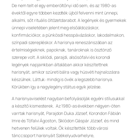
De nem telt el egy emberöltőnyi idő sem, és az 1980-as
évektől egyre többen kezdték újból felvenni mint ünnepi,
alkalmi, sőt rituális öltözetdarabot. A legények és gyermekek
ünnepi viseletében jelent meg elsőáldozáskor,
konfirmációkor, a pünkösdi hesspávázáskor, lakodalmakon,
színpadi szerepléskor. A harisnya reneszánszában az
értelmiségieknek, papoknak, tanároknak is ösztönző
szerepe volt. A siklódi, parajdi, alsósófalvi és korondi
legények napjainkban általában akkor készítettnek
harisnyát, amikor szüreti bálra vagy húsvéti hajnalozásra
készülnek. Láttuk: mindig is övék a legszebb harisnya.
Körükben így a nagylegény státus egyik jelzése.
A harisnyaviselést nagyban befolyásolják egyéni stílusukkal
a készítő kismesterek. Az 1980-as években négyen-öten
varrtak harisnyát, Parajdon Duka József, Korondon Fábián
Imre és Tófalvi Ágoston, Siklódon Gáspár József, és mind
hetvenen felüliek voltak. Ők készítették több városi
tánccsoport harisnyáit Székelyudvarhelyre,