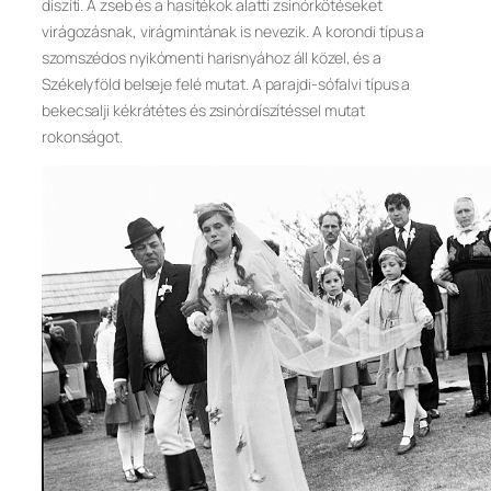
díszíti. A zseb és a hasítékok alatti zsinórkötéseket
virágozásnak, virágmintának is nevezik. A korondi típus a
szomszédos nyikómenti harisnyához áll közel, és a
Székelyföld belseje felé mutat. A parajdi-sófalvi típus a
bekecsalji kékrátétes és zsinórdíszítéssel mutat
rokonságot.