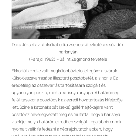
Duka József az utolsókat ölti a zsebes-vitézkötéses sóvidéki
harisnyán
(Parajd, 1982) – Bálint Zsigmond felvétele
Ekkortól kezdve vált megkülönböztető jellegűvé a szárak
külső összevarrásába illesztett posztóbetét, a sinór is. Ez
eredetileg az összevarrás tartósítására szolgált és
ugyanolyan posztó, mint a harisnya anyaga. A határőrség
felállításakor a posztócsík az ezredi hovatartozás kifejezője
lett. Színe a katonakabát (zeke) gallérhajtókájára varrt
posztó színével egyezett meg és mutatta, hogy a harisnya
viselője melyik határőri ezredben szolgál. Legalábbis ennek
nyomait vélik felfedezni a néprajzkutatók abban, hogy