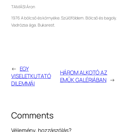
TAMÁSI Áron
1976 A bölcső és környéke. Szülőföldem. Bölcső és bagoly.
Vadrózsa ága. Bukarest.
←
EGY
HÁROM ALKOTÓ AZ
VISELETKUTATÓ
EMŰK GALÉRIÁBAN
→
DILEMMÁI
Comments
Vélemény, hozzászólás?