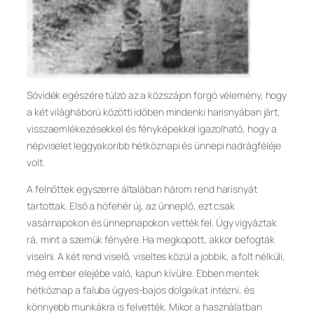
Sóvidék egészére túlzó az a közszájon forgó vélemény, hogy
a két világháború közötti időben mindenki harisnyában járt,
visszaemlékezésekkel és fényképekkel igazolható, hogy a
népviselet leggyakoribb hétköznapi és ünnepi nadrágféléje
volt.
A felnőttek egyszerre általában három rend harisnyát
tartottak. Első a hófehér új, az ünneplő, ezt csak
vasárnapokon és ünnepnapokon vették fel. Úgy vigyáztak
rá, mint a szemük fényére. Ha megkopott, akkor befogták
viselni. A két rend viselő, viseltes közül a jobbik, a folt nélküli,
még ember elejébe való, kapun kívülre. Ebben mentek
hétköznap a faluba ügyes-bajos dolgaikat intézni, és
könnyebb munkákra is felvették. Mikor a használatban