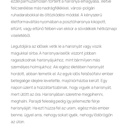
ezzel párhuzamosan történt a harisnya elhagyása, illetve
felcserélése más nadrágfélékkel, városi-polgári
ruhadarabokkal és öltözködési móddal. A kényszerű
életformaváltás nyomában a posztóharisnya kikopott,
eltűnt, vagy eltűnő félben van ekkor a sóvidékiek hétköznapi
viseletéből.
Legutoljára az idősek vetik le a harisnyát vagy viszik
magukkal sírba. A harisnyaviselők viszont jobban
ragaszkodnak harisnyájukhoz, mint bármilyen más
személyes holmijukhoz. Aki egész életében harisnyát
hordott, abban temetik el. Az egyik idős felsősófalvi ember
betegsége idejére levetette, majd kórházba került. Egy
napon üzent a hozzátartozóinak, hogy vigyék a harisnyát,
mert ütött az óra. Harisnyában szeretne megpihenni,
meghalni. Parajdi feleség pedig így jellemezte férje
harisnyáját: Ha ezt húzza fel az uram, egész más ember
benne, ügyel arra, nehogy sokat igyék, nehogy lődörögjön
az úton.