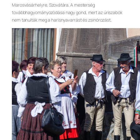
Marosvásárhelyre, Szovátára. A mesterség
továbbhagyományozódása nagy gond, mert az úriszabók
nem tanulták meg a harisnyavarrást és zsinórozást.