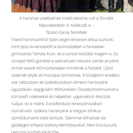
A harisnya viselésének kiváló alkalma volt a Sóvidék
Népviseletben IV. találkozó is –
Szabó Károly felvétele
Viselő harisnyánktól talán végérvényesen elbúcsúztunk,
mint száz évvel ezelőtt a szomszédban a farkaslaki
gimnazista Tamási Áron, és a sorban később magam is. Az
ünnepit féltő gonddal a szekrények mélyére zárták anyáink,
onnan veszik elő mostanában mintának a fiatalok. Újból
szépnek látják és hozzájuk tartozónak. A középkori eredetű,
sok változáson és szabályozáson átment harisnyánk
úgyszólván végigkísért ittlétünkben. Összeköt bennünket a
környező vidékekkel és népekkel, ugyanakkor érezzük,
tudjuk: ez a miénk. Ezredfordulói reneszánszában
nyilvánvaló: székely harisnyánk a magyar etnikus
szimbólumaink közé tartozik. Szemmel láthatóan és
gazdagon kifejezi székely identitásunkat. Nem búcsúzunk,
nem búcsúzhatunk el tőle.