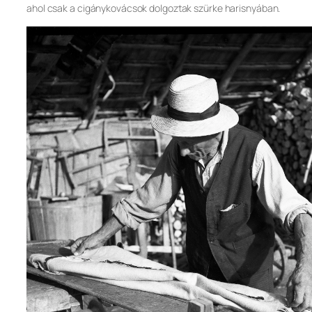
ahol csak a cigánykovácsok dolgoztak szürke harisnyában.