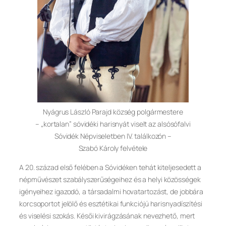
Nyágrus László Parajd község polgármestere
– „kortalan” sóvidéki harisnyát viselt az alsósófalvi
Sóvidék Népviseletben IV. találkozón –
Szabó Károly felvétele
A 20. század első felében a Sóvidéken tehát kiteljesedett a
népművészet szabályszerűségeihez és a helyi közösségek
igényeihez igazodó, a társadalmi hovatartozást, de jobbára
korcsoportot jelölő és esztétikai funkciójú harisnyadíszítési
és viselési szokás. Késői kivirágzásának nevezhető, mert