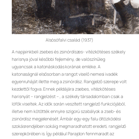
Alsósófalvi család (1937)
A napjainkbeli zsebes és zsinórdíszes- vitézkötéses székely
harisnya jóval későbbi fejlemény, de valószínűleg
ugyancsak a katonáskodás korának emléke. A
katonaságnál elsősorban a rangot viselő nemesi ivadék
egyenruháját illette meg a zsinórdísz. Rangjelző szerepe volt
kezdettől fogva. Ennek példájára zsebes, vitézkötéses
harisnyát – rangjelzést – , a székely társadalomban csak a
lófők viseltek. Az idők során veszített rangjelző funkciójából,
illetve nem kötötték ennyire szigorú szabályok a zseb- és
zsinórdísz megjelenését. Ámbár egy-egy falu öltözködési
szokásrendjében sokáig megmaradhatott eredeti, rangjelző
szerepkörében is. Így például Parajdon fennmaradt az