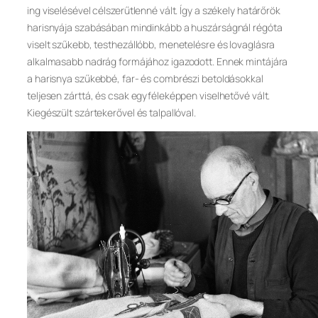
ing viselésével célszerűtlenné vált. Így a székely határőrök
harisnyája szabásában mindinkább a huszárságnál régóta
viselt szűkebb, testhezállóbb, menetelésre és lovaglásra
alkalmasabb nadrág formájához igazodott. Ennek mintájára
a harisnya szűkebbé, far- és combrészi betoldásokkal
teljesen zárttá, és csak egyféleképpen viselhetővé vált.
Kiegészült szártekerővel és talpallóval.