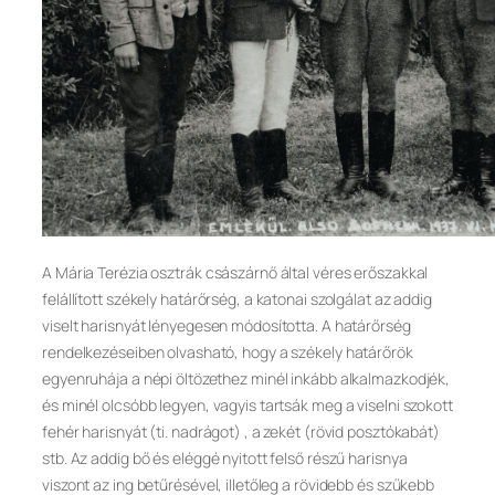
A Mária Terézia osztrák császárnő által véres erőszakkal
felállított székely határőrség, a katonai szolgálat az addig
viselt harisnyát lényegesen módosította. A határőrség
rendelkezéseiben olvasható, hogy a székely határőrök
egyenruhája a népi öltözethez minél inkább alkalmazkodjék,
és minél olcsóbb legyen, vagyis tartsák meg a viselni szokott
fehér harisnyát (ti. nadrágot) , a zekét (rövid posztókabát)
stb. Az addig bő és eléggé nyitott felső részű harisnya
viszont az ing betűrésével, illetőleg a rövidebb és szűkebb