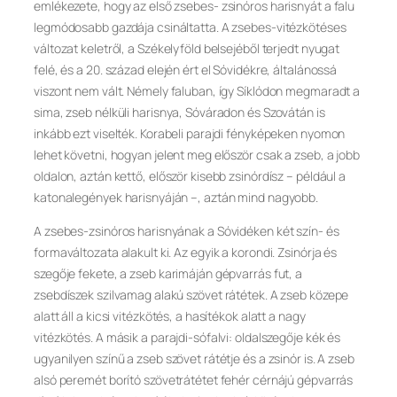
emlékezete, hogy az első zsebes- zsinóros harisnyát a falu
legmódosabb gazdája csináltatta. A zsebes-vitézkötéses
változat keletről, a Székelyföld belsejéből terjedt nyugat
felé, és a 20. század elején ért el Sóvidékre, általánossá
viszont nem vált. Némely faluban, így Síklódon megmaradt a
sima, zseb nélküli harisnya, Sóváradon és Szovátán is
inkább ezt viselték. Korabeli parajdi fényképeken nyomon
lehet követni, hogyan jelent meg először csak a zseb, a jobb
oldalon, aztán kettő, először kisebb zsinórdísz – például a
katonalegények harisnyáján –, aztán mind nagyobb.
A zsebes-zsinóros harisnyának a Sóvidéken két szín- és
formaváltozata alakult ki. Az egyik a korondi. Zsinórja és
szegője fekete, a zseb karimáján gépvarrás fut, a
zsebdíszek szilvamag alakú szövet rátétek. A zseb közepe
alatt áll a kicsi vitézkötés, a hasítékok alatt a nagy
vitézkötés. A másik a parajdi-sófalvi: oldalszegője kék és
ugyanilyen színű a zseb szövet rátétje és a zsinór is. A zseb
alsó peremét borító szövetrátétet fehér cérnájú gépvarrás