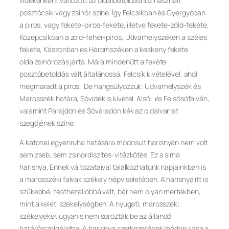
vidékenként változott az oldalbetoldáshoz használt
posztócsík vagy zsinór színe. Így Felcsíkban és Gyergyóban
a piros, vagy fekete-piros-fekete, illetve fekete-zöld-fekete,
Középcsíkban a zöld-fehér-piros, Udvarhelyszéken a széles
fekete, Kászonban és Háromszéken a keskeny fekete
oldalzsinórozás járta. Mára mindenütt a fekete
posztóbetoldás vált általánossá, Felcsík kivételével, ahol
megmaradt a piros. De hangsúlyozzuk: Udvarhelyszék és
Marosszék határa, Sóvidék is kivétel. Alsó- és Felsősófalván,
valamint Parajdon és Sóváradon kék az oldalvarrat
szegőjének színe.
A katonai egyenruha hatására módosult harisnyán nem volt
sem zseb, sem zsinórdíszítés-vitézkötés. Ez a sima
harisnya. Ennek változataival találkozhatunk napjainkban is
a marosszéki falvak székely népviseletében. A harisnya itt is
szűkebbé, testhezállóbbá vált, bár nem olyan mértékben,
mint a keleti székelységben. A nyugati, marosszéki
székelyeket ugyanis nem sorozták be az állandó
határőrszolgálatba. A harisnya szerkezetének módosulása a