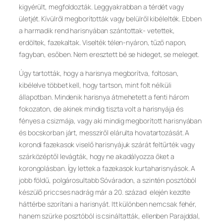
kigyérült, megfoldozták. Leggyakrabban a térdét vagy
ületjét. Kívülről megborították vagy belülről kibélelték. Ebben
a harmadik rend harisnyában szántottak- vetettek,
erdöltek, fazekaltak. Viselték télen-nyáron, tűző napon,
fagyban, esőben. Nem eresztett bé se hideget, se meleget.
Úgy tartották, hogy a harisnya megborítva, foltosan,
kibélelve többet kell, hogy tartson, mint folt nélküli
állapotban. Mindenik harisnya átmehetett a fenti három
fokozaton, de akinek mindig tiszta volt a harisnyája és
fényes a csizmája, vagy aki mindig megborított harisnyában
és bocskorban járt, messziről elárulta hovatartozását. A
korondi fazekasok viselő harisnyájuk szárát feltűrték vagy
szárközéptől levágták, hogy ne akadályozza őket a
korongolásban. Így lettek a fazekasok kurtaharisnyások. A
jobb földű, polgárosultabb Sóváradon, a szintén posztóból
készülő priccses nadrág már a 20. század elején kezdte
háttérbe szorítani a harisnyát. Itt különben nemcsak fehér,
hanem szürke posztóból is csináltatták, ellenben Parajddal,