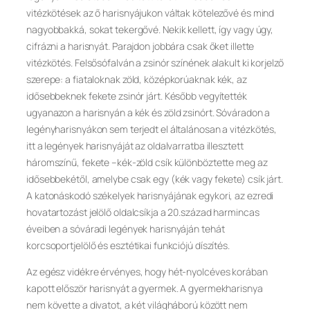
vitézkötések az ő harisnyájukon váltak kötelezővé és mind
nagyobbakká, sokat tekergővé. Nekik kellett, így vagy úgy,
cifrázni a harisnyát. Parajdon jobbára csak őket illette
vitézkötés. Felsősófalván a zsinór színének alakult ki korjelző
szerepe: a fiataloknak zöld, középkorúaknak kék, az
idősebbeknek fekete zsinór járt. Később vegyítették
ugyanazon a harisnyán a kék és zöld zsinórt. Sóváradon a
legényharisnyákon sem terjedt el általánosan a vitézkötés,
itt a legények harisnyáját az oldalvarratba illesztett
háromszínű, fekete –kék-zöld csík különböztette meg az
idősebbekétől, amelybe csak egy (kék vagy fekete) csík járt.
A katonáskodó székelyek harisnyájának egykori, az ezredi
hovatartozást jelölő oldalcsíkja a 20.század harmincas
éveiben a sóváradi legények harisnyáján tehát
korcsoportjelölő és esztétikai funkciójú díszítés.
Az egész vidékre érvényes, hogy hét-nyolcéves korában
kapott először harisnyát a gyermek. A gyermekharisnya
nem követte a divatot, a két világháború között nem