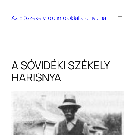
Ugrás
a
Az Élőszékelyföld.info oldal archivuma
tartalomhoz
A SÓVIDÉKI SZÉKELY
HARISNYA