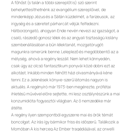
A főhőst (s talán a többi szereplőt is) szó szerint
behelyettesíthetnénk az evangélium szereplőivel, de
mindenképp Jézus és a Sátán küzdelmét, a farizeusok, az
irigység és a szeretet párharcát véljük felfedezni.
Hátborzongató, ahogyan Ende nevén nevezi az igazságot, a
csaló, rászedő gonosz lélek és az angyali tisztaságú kislány
szembenállásában a bűn lélektanát, mozgatórugót:
magunkra ismerünk benne. Leleplező és megdöbbentő az a
mélység, ahová a regény leszáll. Nem lehet könnyedén,
csak úgy az olcsó fantasztikum ponyvái közé dobni ezt az
alkotást. Inkább minden felnőtt házi olvasmányává kéne
tenni. Ez a Jelenések könyve-szerű látomás nagyon is
aktuális. A regényíró már 1973-ben megérezte, prófétai
ihletésű művével előre sejtette, mi lesz osztályrészünk a mai
konzumidióta fogyasztói világban. Az ő nemzedéke már
átélte.
A regény ilyen szempontból egyszerre mai és örök témát
boncolgat. Az írás így bármikor friss és időszerű. Találkozik a
Momóban A kis herceg Az Ember tragédiájával, az orwelli