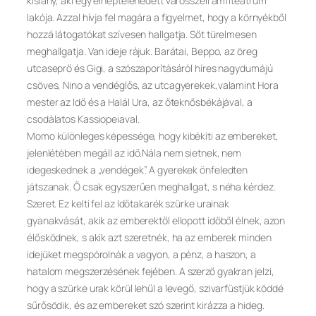
kislány, aki egy elnéptelenedett városszéli amfiteátrum
lakója. Azzal hívja fel magára a figyelmet, hogy a környékből
hozzá látogatókat szívesen hallgatja. Sőt türelmesen
meghallgatja. Van ideje rájuk. Barátai, Beppo, az öreg
utcaseprő és Gigi, a szószaporításáról híres nagydumájú
csöves, Nino a vendéglős, az utcagyerekek,valamint Hora
mester az Idő és a Halál Ura, az őteknősbékájával, a
csodálatos Kassiopeiaval.
Momo különleges képessége, hogy kibékíti az embereket,
jelenlétében megáll az idő.Nála nem sietnek, nem
idegeskednek a „vendégek”. A gyerekek önfeledten
játszanak. Ő csak egyszerűen meghallgat, s néha kérdez.
Szeret. Ez kelti fel az Időtakarék szürke urainak
gyanakvását, akik az emberektől ellopott időből élnek, azon
élősködnek, s akik azt szeretnék, ha az emberek minden
idejüket megspórolnák a vagyon, a pénz, a haszon, a
hatalom megszerzésének fejében. A szerző gyakran jelzi,
hogy a szürke urak körül lehűl a levegő, szivarfüstjük köddé
sűrősödik, és az embereket szó szerint kirázza a hideg.