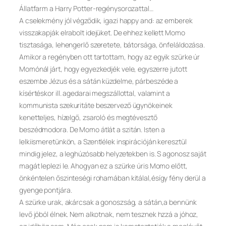
Állatfarm a Harry Potter-regénysorozattal…
A cselekmény jól végződik, igazi happy and: az emberek
visszakapják elrabolt idejüket. De ehhez kellett Momo
tisztasága, lehengerlő szeretete, bátorsága, önfeláldozása.
Amikor a regényben ott tartottam, hogy az egyik szürke úr
Momónál járt, hogy egyezkedjék vele, egyszerre jutott
eszembe Jézus és a sátán küzdelme, párbeszéde a
kísértéskor ill. agedarai megszállottal, valamint a
kommunista szekuritáte beszervező ügynökeinek
kenetteljes, hízelgő, zsaroló és megtévesztő
beszédmodora. De Momo átlát a szitán. Isten a
lelkiismeretünkön, a Szentlélek inspirációján keresztül
mindig jelez, a leghúzósabb helyzetekben is. S agonosz saját
magát leplezi le. Ahogyan ez a szürke úris Momo előtt,
önkéntelen őszinteségi rohamában kitálal,ésígy fény derül a
gyenge pontjára.
A szürke urak, akárcsak a gonoszság, a sátán,a bennünk
levő jóból élnek. Nem alkotnak, nem tesznek hzzá a jóhoz,