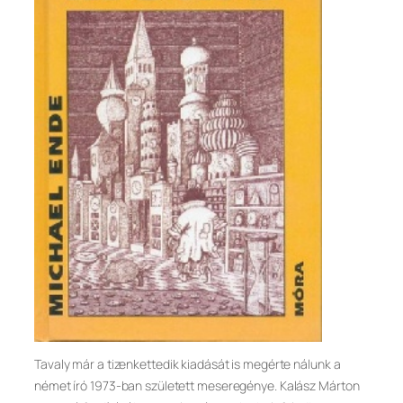
Tavaly már a tizenkettedik kiadását is megérte nálunk a
német író 1973-ban született meseregénye. Kalász Márton