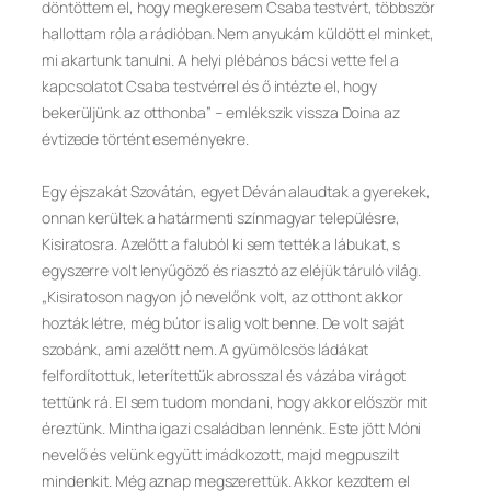
döntöttem el, hogy megkeresem Csaba testvért, többször
hallottam róla a rádióban. Nem anyukám küldött el minket,
mi akartunk tanulni. A helyi plébános bácsi vette fel a
kapcsolatot Csaba testvérrel és ő intézte el, hogy
bekerüljünk az otthonba” – emlékszik vissza Doina az
évtizede történt eseményekre.
Egy éjszakát Szovátán, egyet Déván alaudtak a gyerekek,
onnan kerültek a határmenti színmagyar településre,
Kisiratosra. Azelőtt a faluból ki sem tették a lábukat, s
egyszerre volt lenyűgöző és riasztó az eléjük táruló világ.
„Kisiratoson nagyon jó nevelőnk volt, az otthont akkor
hozták létre, még bútor is alig volt benne. De volt saját
szobánk, ami azelőtt nem. A gyümölcsös ládákat
felfordítottuk, leterítettük abrosszal és vázába virágot
tettünk rá. El sem tudom mondani, hogy akkor először mit
éreztünk. Mintha igazi családban lennénk. Este jött Móni
nevelő és velünk együtt imádkozott, majd megpuszilt
mindenkit. Még aznap megszerettük. Akkor kezdtem el