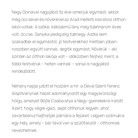
Nagy Doinával nagyjából tíz éve ismerjük egymást, akkor
még öccsével és nővérével az Arad melletti kisiratosi otthon
lakói voltak. A szőke, kékszemű lány még tizenhárom éves
volt, öccse, Sanyika pedig alig tizenegy. Azóta sem
szakadtak el egymástól, jó testvérekhez méltóan jóban-
rosszban együtt vannak, segítik egymást. Nővérük – aki
szintén az otthon lakója volt – időközben férjhez ment, a
többi testvérük – heten vannak – sorsa is nagyjából
rendeződött.
Néhány napja jutott el hozzám a hír: a Dévai Szent Ferenc
Alapítványnak házat adományozott egy magyarországi
hölgy, amelyet Böjte Csaba atya a Nagy-gyerekekre íratott.
Azért, hogy végre igazi, saját otthonuk legyen, ahol
zavartalanul hajthatják párnára a fejüket. Legyen számukra
egy hely, amely – bár távol van a szülőfalutól – otthonnak
nevezhetnek.