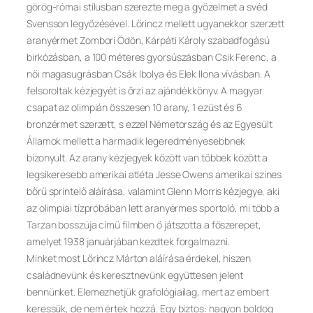
görög-római stílusban szerezte meg a győzelmet a svéd
Svensson legyőzésével. Lőrincz mellett ugyanekkor szerzett
aranyérmet Zombori Ödön, Kárpáti Károly szabadfogású
birkózásban, a 100 méteres gyorsúszásban Csik Ferenc, a
női magasugrásban Csák Ibolya és Elek Ilona vívásban. A
felsoroltak kézjegyét is őrzi az ajándékkönyv. A magyar
csapat az olimpián összesen 10 arany, 1 ezüst és 6
bronzérmet szerzett, s ezzel Németország és az Egyesült
Államok mellett a harmadik legeredményesebbnek
bizonyult. Az arany kézjegyek között van többek között a
legsikeresebb amerikai atléta Jesse Owens amerikai színes
bőrű sprintelő aláírása, valamint Glenn Morris kézjegye, aki
az olimpiai tízpróbában lett aranyérmes sportoló, mi több a
Tarzan bosszúja című filmben ő játszotta a főszerepet,
amelyet 1938 januárjában kezdtek forgalmazni.
Minket most Lőrincz Márton aláírása érdekel, hiszen
családnevünk és keresztnevünk együttesen jelent
bennünket. Elemezhetjük grafológiailag, mert az embert
keressük, de nem értek hozzá. Egy biztos: nagyon boldog