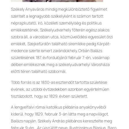
Székely Anyaváros mindig megkülönböztető figyelmet
szentelt a legnagyobb székelyként is számon tartott
néprajzkutató, író, közéleti személyiség és politikus
emlékezetének. Székelyudvarhely főterén egész alakos
szobra áll, a városban utca, közművelődési egyesület őrzi
emlékét, Szejkefürdőn található síremléke pedig Kárpát-
medence szerte ismert zarándokhely. Orbán Balázs
születésének 187. évfordulójáról február 7-én, vasárnap
délben emlékeznek meg a székelyudvarhelyi Városháza
előtti téren található szobornál.
Több forrás is az 1830-as esztendőt tartotta születése
évének, az utóbbi évtizedekben azonban egyértelműen
tisztázodott, hogy az 1829. évben született.
A lengyelfalvi római ka­tolikus plébánia anya­könyvéből
kiderül, hogy 1829. február 3-án látta meg a napvilá­got,
Balázs napján. Székely András plé­bános keresztelte meg
február 9-én. „Az újszülött neve: Illustrissimus Blasius, Baro,