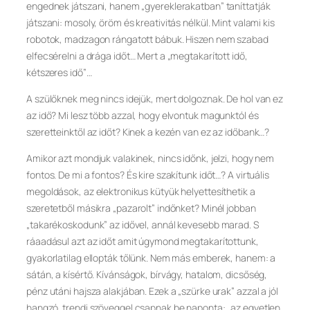
engednek játszani, hanem „gyereklerakatban” taníttatják
játszani: mosoly, öröm és kreativitás nélkül. Mint valami kis
robotok, madzagon rángatott bábuk. Hiszen nem szabad
elfecsérelni a drága időt… Mert a „megtakarított idő,
kétszeres idő”…
A szülőknek meg nincs idejük, mert dolgoznak. De hol van ez
az idő? Mi lesz több azzal, hogy elvontuk magunktól és
szeretteinktől az időt? Kinek a kezén van ez az időbank…?
Amikor azt mondjuk valakinek, nincs időnk, jelzi, hogy nem
fontos. De mi a fontos? És kire szakítunk időt…? A virtuális
megoldások, az elektronikus kütyük helyettesíthetik a
szeretetből másikra „pazarolt” indőnket? Minél jobban
„takarékoskodunk” az idővel, annál kevesebb marad. S
ráaadásul azt az időt amit úgymond megtakarítottunk,
gyakorlatilag ellopták tőlünk. Nem más emberek, hanem: a
sátán, a kísértő. Kívánságok, bírvágy, hatalom, dicsőség,
pénz utáni hajsza alakjában. Ezek a „szürke urak” azzal a jól
hangzó, trendi szöveggel csapnak be naponta: „az egyetlen,