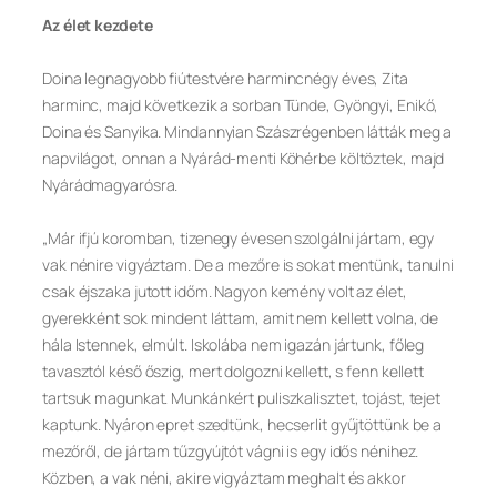
Az élet kezdete
Doina legnagyobb fiútestvére harmincnégy éves, Zita
harminc, majd következik a sorban Tünde, Gyöngyi, Enikő,
Doina és Sanyika. Mindannyian Szászrégenben látták meg a
napvilágot, onnan a Nyárád-menti Köhérbe költöztek, majd
Nyárádmagyarósra.
„Már ifjú koromban, tizenegy évesen szolgálni jártam, egy
vak nénire vigyáztam. De a mezőre is sokat mentünk, tanulni
csak éjszaka jutott időm. Nagyon kemény volt az élet,
gyerekként sok mindent láttam, amit nem kellett volna, de
hála Istennek, elmúlt. Iskolába nem igazán jártunk, főleg
tavasztól késő őszig, mert dolgozni kellett, s fenn kellett
tartsuk magunkat. Munkánkért puliszkalisztet, tojást, tejet
kaptunk. Nyáron epret szedtünk, hecserlit gyűjtöttünk be a
mezőről, de jártam tűzgyújtót vágni is egy idős nénihez.
Közben, a vak néni, akire vigyáztam meghalt és akkor