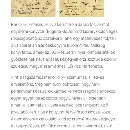
Rendkívül értékes relikvia került elő a dallasi McDermot
egyetemi könyvtár (Eugene McDermott Library) különleges
ritkaságokat őrző osztályáról, ahol egy átszervezés folytán
olyan páratlan ajándékkönyvre bukkant Paul Oelkrug
könyvtáros, amely az 1936-os Berlini nyári olimpiai játékok
győzteseinek névaláírását, kézjegyeit őrzi, köztük a korondi
születésű magyar aranyérmes, Lőrincz Mártonét is.
A ritkaságszámba menő könyv számunkra is kedves
emléket őriz. Még nem tudni pontosan, hogy hány
példányban készült, kik kaptak Németországtól ajándékba
egyet-egyet, de az biztos, hogy Charles E. Rosendahl
amerikai admirális a kivételezettek közé tartozott. Az ő
jóvoltából került be a könyvtár féltve őrzött kincsei közé.
Az emlékkönyv két oldalon őrzi az aranyérmesek kézjegyeit
és bejegyzéseit, köztük a korondi Lőrincz Mártonét, aki a