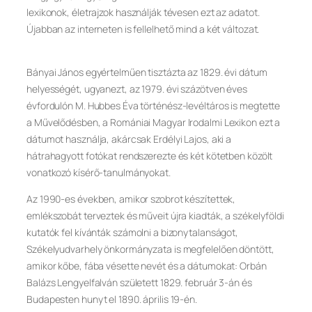
lexikonok, életrajzok használják tévesen ezt az adatot.
Újabban az interneten is fellelhető mind a két változat.
Bányai János egyértelműen tisztázta az 1829. évi dátum
helyességét, ugyanezt, az 1979. évi százötven éves
évfordulón M. Hubbes Éva történész-levéltáros is megtette
a Művelődésben, a Romániai Magyar Irodalmi Lexikon ezt a
dátumot használja, akárcsak Erdélyi Lajos, aki a
hátrahagyott fotókat rendszerezte és két kötetben közölt
vonatkozó kísérő-tanulmányokat.
Az 1990-es években, amikor szobrot készítettek,
emlékszobát terveztek és műveit újra kiadták, a székelyföldi
kutatók fel kívánták számolni a bizonytalanságot,
Székelyudvarhely önkormányzata is megfelelően döntött,
amikor kőbe, fába vésette nevét és a dátumokat: Orbán
Balázs Lengyelfalván született 1829. február 3-án és
Budapesten hunyt el 1890. április 19-én.