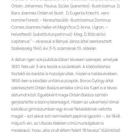
Orbán, Johannes, Paulus. Szülei (parentes): Illustrissimus D.
Baro Joannes Orbán et Illustr. D. Eugenia Knecht, vero
nomine Foresti. – Keresztszülők: Illustrissimus Dominus
Comes Jóannes Haller et Magnifica D. Anna, Ugron, –
helyettesíti (substitutus patrinus): Mag. D. Bölcskövi,
capitanus.” – olvassuk a Bányai János által szerkesztett
Székelység 1940. évi 3-5. számának 19. oldalán.
A dátum igen sok publikációban tévesen szerepel, amelyek
1830. február 3-ára teszik a születését. A ködösítéshez
tisztelői és barátai is hozzájárultak, hiszen a halála évében,
1890-ben a későbbi unitárius püspök, Boros György által
szerkesztett Orbán Balázs emléke című kis füzet is e téves
dátumot közli. Egyébként maga Orbán Balázs szintén
gerjesztette a bizonytalanságot, hiszen az udvarhelyi római
katolikus gimnáziumban egy évvel fiatalabbnak vallotta
magát – ezt akkor ezt nem kellett papírral igazolni –, és 1848.
május 5-én, az Utazás Keleten című munkájában is
megjegyzi, hogy „alig virult éltem felett 18 tavasz”. Különböző