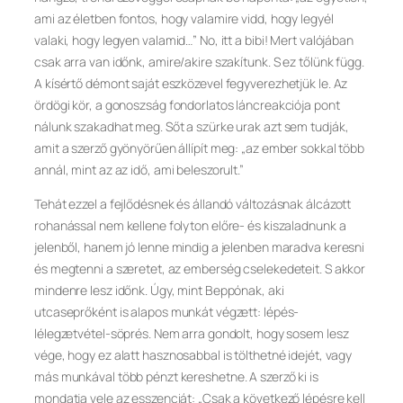
ami az életben fontos, hogy valamire vidd, hogy legyél
valaki, hogy legyen valamid…” No, itt a bibi! Mert valójában
csak arra van időnk, amire/akire szakítunk. S ez tőlünk függ.
A kísértő démont saját eszközevel fegyverezhetjük le. Az
ördögi kör, a gonoszság fondorlatos láncreakciója pont
nálunk szakadhat meg. Sőt a szürke urak azt sem tudják,
amit a szerző gyönyörűen állípít meg: „az ember sokkal több
annál, mint az az idő, ami beleszorult.”
Tehát ezzel a fejlődésnek és állandó változásnak álcázott
rohanással nem kellene folyton előre- és kiszaladnunk a
jelenből, hanem jó lenne mindig a jelenben maradva keresni
és megtenni a szeretet, az emberség cselekedeteit. S akkor
mindenre lesz időnk. Úgy, mint Beppónak, aki
utcaseprőként is alapos munkát végzett: lépés-
lélegzetvétel-söprés. Nem arra gondolt, hogy sosem lesz
vége, hogy ez alatt hasznosabbal is tölthetné idejét, vagy
más munkával több pénzt kereshetne. A szerző ki is
mondatja vele az esszenciát: „Csak a következő lépésre kell