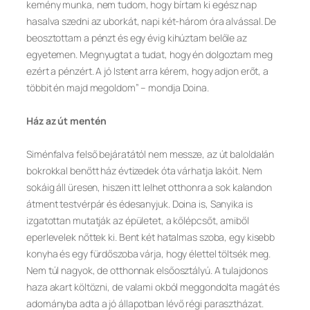
kemény munka, nem tudom, hogy bírtam ki egész nap
hasalva szedni az uborkát, napi két-három óra alvással. De
beosztottam a pénzt és egy évig kihúztam belőle az
egyetemen. Megnyugtat a tudat, hogy én dolgoztam meg
ezért a pénzért. A jó Istent arra kérem, hogy adjon erőt, a
többit én majd megoldom” – mondja Doina.
Ház az út mentén
Siménfalva felső bejáratától nem messze, az út baloldalán
bokrokkal benőtt ház évtizedek óta várhatja lakóit. Nem
sokáig áll üresen, hiszen itt lelhet otthonra a sok kalandon
átment testvérpár és édesanyjuk. Doina is, Sanyika is
izgatottan mutatják az épületet, a kőlépcsőt, amiből
eperlevelek nőttek ki. Bent két hatalmas szoba, egy kisebb
konyha és egy fürdőszoba várja, hogy élettel töltsék meg.
Nem túl nagyok, de otthonnak elsőosztályú. A tulajdonos
haza akart költözni, de valami okból meggondolta magát és
adományba adta a jó állapotban lévő régi parasztházat.