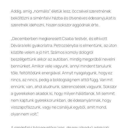
Addig, amíg „normális” életük lesz, öccsével szeretnének
beköltözni a siménfalvi házba és ötvenéves édesanyjukat is
szeretnék idehozni, hiszen sokszor aggódnak érte.
„Decemberben megkeresett Csaba testvér, és elhívott
Dévára lelki gyakorlatra. Petrozsényba is elmentünk, az úton
közölte velem a jó hírt. Számos komoly dologról
beszélgettünk akkor az autóban, mindig megpróbál nevelni
bennünket. Amikor vele vagyunk, annyi mindent tanulunk
tőle, feltöltődünk energiával. Annyit nyagalygunk, hogy ez
nincs, az nincs, pedig a boldogság nem attól függ. Van mit
ennünk, van, ahol aludnunk, szerencsések vagyunk. Sokszor
a gyerekeken akadok ki, hogy milyen hálátlanok. Mi semmit
nem kaptunk gyerekkorunkban, de édesanyámnak, hogy
visszapofázzunk, vagy ne csináljuk egyből, amit mond,
olyan nem volt.”
A siménfalvi ház egyelőre üres, de egy jókedvű adakozó