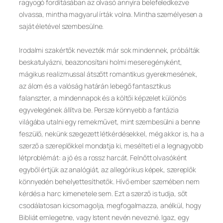
ragyogó fordításában az olvasó annyira belefeledkezve
olvassa, mintha magyarul írták volna. Mintha személyesen a
saját életével szembesülne.
Irodalmi szakértők nevezték már sok mindennek, próbálták
beskatulyázni, beazonosítani holmi meseregényként,
mágikus realizmussal átszőtt romantikus gyerekmesének,
az álom és a valóság határán lebegő fantasztikus
falanszter, a mindennapok és a költői képzelet különös
egyvelegének állítva be. Persze könnyebb a fantázia
világába utalni egy remekművet, mint szembesülni a benne
feszülő, nekünk szegezett létkérdésekkel, még akkor is, ha a
szerző a szereplőkkel mondatja ki, mesélteti el a legnagyobb
létproblémát: a jó és a rossz harcát. Felnőtt olvasóként
egyből értjük az analógiát, az allegórikus képek, szereplők
könnyedén behelyettesíthetők. Hívő ember szemében nem
kérdés a harc kimenetele sem. Ezt a szerző is tudja, sőt
csodálatosan kicsomagolja, megfogalmazza, anélkül, hogy
Bibliát emlegetne, vagy Istent nevén nevezné. Igaz, egy