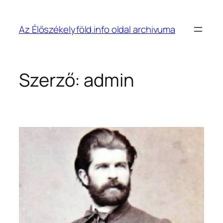
Ugrás
a
Az Élőszékelyföld.info oldal archivuma
tartalomhoz
Szerző:
admin