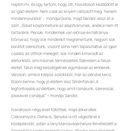
naplót írni, és úgy tartom, hogy ott, Kisiratoson kezdődött el
az igazi életem. Nem csak az enyém változott meg, hanem
mindannyiunkké” – mondja Doina, majd Sándor veszi át a
szót. „Sokat köszönhetünk az alapítványnak, anélkül nem itt
tartanánk. Persze, mindennek van előnye és hátránya.
Előnye az, hogy sok mindenkit megismertünk, nagyon sok
barátot szereztünk, viszont soha nem tapasztaltuk az igazi
család, az otthon melegét, sok minden kimaradt az
életünkből, ami másnak természetes. Szeretem a falusi
életet, falun még beszélgetnek egymással az emberek.
Városon, amikor kilépsz a blokkból, már az pénzbe kerül.
Bízom benne, hogy jó életem lesz Siménfalván. A
legfontosabb az életben, hogy amit csinálunk, szeressük,
jókedvvel csináljuk” – mondja Sándor.
Kisiratoson négy évet töltöttek, majd átkerültek
Csíksomlyóra. Doina is, Sanyika is ott végezte el a
középiskolát, aztán a lány Marosvásárhelyre felvételizett a
Sapientiára kertészmérnök szakra, Sándor meg elkezdett