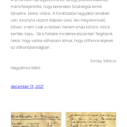
máris felajánlotta, hogy berendezi. Szükségük lenne
tányérra, késre, villára… A fürdőszoba nagyjából rendben
van, a konyha viszont teljesen üres. Van még tennivaló
bőven, s nem csak a házban, hanem a ház körül is: nincs
kerítés, kapu… De a fiatalok mindenre elszántak! Segítsünk
nekik, hogy valóra válhasson álmuk, hogy otthonra leljenek
az otthontalanságban.
Forrás: Mihir.ro
Nagyálmos Ildikó
december 13, 2021