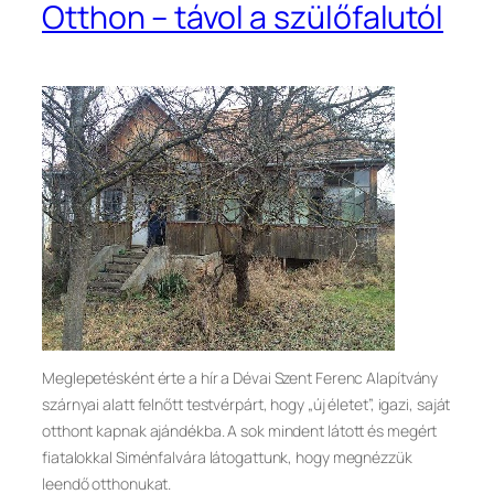
Otthon – távol a szülőfalutól
Meglepetésként érte a hír a Dévai Szent Ferenc Alapítvány
szárnyai alatt felnőtt testvérpárt, hogy „új életet”, igazi, saját
otthont kapnak ajándékba. A sok mindent látott és megért
fiatalokkal Siménfalvára látogattunk, hogy megnézzük
leendő otthonukat.