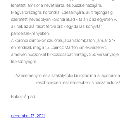
lehetett, amikor a nevét leírta, és büszke hazájára,
Magyarországra, Korondra, Édesanyjára, akit rajongásig
szeretett. Kevés olyan korondi akad – talán ő az egyetlen –,
akinek az aláírását féltve őrzik egy dallasi könyvtár
páncélszekrényében.
A korondi olimpikon szülőfalujában szombaton, január 24-
én rendezik meg a 15. Lőrincz Márton Emlékversenyt,
amelyen huszonkét birkózócsapat mintegy 250 versenyzője
lép szőnyegre.
Az eseményről és a székelyföldi birkózás mai állapotáról a
későbbiekben részletesebben is beszámolunk!
Balázs Árpád
december 13, 2021