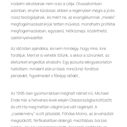
irodalmi alkotásnak nem is ez a célja. Olvasatomban
azonban, enyhe túlzással, ebben a regényben mégis a jó és
rossz teológiájának, és miért ne, az evangéliumnak „mesés”
megfogalmazását érjük tetten művészi, mondhatni prófétai
megfogalmazásban, egyszerű, hétköznapi, közérthető,
szelíd nyelvezettel.
Az idő Isten ajándéka, és nem mindegy, hogy mire, kire
fordítjuk. Mert el is vehetik tőlünk, s akkor a szívünket, az
életünket engedtük elrabolni. Egy jezsuita lelkigyakorlaton
hallottam: mindent elárul rólad, mire(kire) fordítod
pénzedet, figyelmedet s főképp idődet…
Az 1995-ben gyomorrákban meghalt német író, Michael
Ende már a hetvenes évek elején Olaszországba költözött,
és ott írta meg méltán világhírűvé vált regényét. A
„cselekmény” is ott játszódik. Főhőse Momo, az árvaházból
megszökött, férfikabátban didergő, mezítlábas, borzas