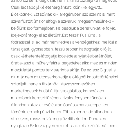
az időhöz sem. Még csak nem is kamatoztatják a meglévőt.
Csak lecsapolják életenergiánkat, időnkkel együtt…
Élősködnek. Ezt szívják ki – aregényben szó szerint is, mint
szivarfüstöt (mikor elfogy a szivaruk, megsemmisülnek) –
belőlünk idő formájában. Ha beadjuk a derekunkat, elfolyik,
idejekoránfogy el az életünk.Ezt teszik Fusi úrral, a
fodrásszal is, aki már nem kedves a vendégekhez, mellőzi a
társalgást, gyorsabban, feszültebben kattogtatja ollóját,
csak kéthetente látogatja idős édesanyját és barátnőjét,
órát akaszt a műhely falára, segédeket alkalmaz és minden
mozdulatát pontos terv szerint alakítja. De ez lesz Gigivel is,
aki már nem az utcasarkon adja elő légből kapott történelmi
sztorijait, hanem titkárnők, utazásszervezők és
marketingesek hadát állítja szolgálatba, kamerák és
mikrofonok kereszttüzében, rivaldafényben tündöklik,
állandóan utazik, tévé és rádióadásokban szerepel, és
töméntelen sok pénzt keres. Több a pénze, de állandóan
stresszes, rosszkedvű, megközelíthetetlen. Rohan és
nyugtalan.Ez lesz a gyerekekkel is, akiket a szülők már nem