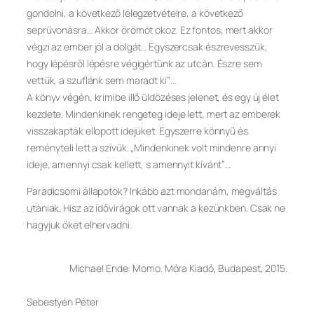
gondolni, a következő lélegzetvételre, a következő
seprűvonásra… Akkor örömöt okoz. Ez fontos, mert akkor
végzi az ember jól a dolgát… Egyszercsak észrevesszük,
hogy lépésről lépésre végigértünk az utcán. Észre sem
vettük, a szuflánk sem maradt ki”…
A könyv végén, krimibe illő üldözéses jelenet, és egy új élet
kezdete. Mindenkinek rengeteg ideje lett, mert az emberek
visszakapták ellopott idejüket. Egyszerre könnyű és
reményteli lett a szívük. „Mindenkinek volt mindenre annyi
ideje, amennyi csak kellett, s amennyit kívánt”…
Paradicsomi állapotok? Inkább azt mondanám, megváltás
utániak. Hisz az idővirágok ott vannak a kezünkben. Csak ne
hagyjuk őket elhervadni.
Michael Ende: Momo. Móra Kiadó, Budapest, 2015.
Sebestyén Péter