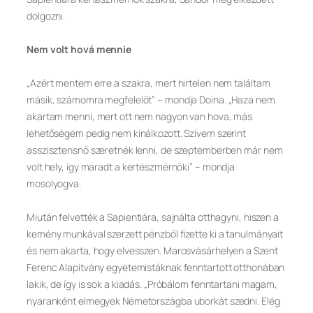
dolgozni.
Nem volt hová mennie
„Azért mentem erre a szakra, mert hirtelen nem találtam
másik, számomra megfelelőt” – mondja Doina. „Haza nem
akartam menni, mert ott nem nagyon van hova, más
lehetőségem pedig nem kínálkozott. Szívem szerint
asszisztensnő szeretnék lenni, de szeptemberben már nem
volt hely, így maradt a kertészmérnöki” – mondja
mosolyogva.
Miután felvették a Sapientiára, sajnálta otthagyni, hiszen a
kemény munkával szerzett pénzből fizette ki a tanulmányait
és nem akarta, hogy elvesszen. Marosvásárhelyen a Szent
Ferenc Alapítvány egyetemistáknak fenntartott otthonában
lakik, de így is sok a kiadás. „Próbálom fenntartani magam,
nyaranként elmegyek Németországba uborkát szedni. Elég