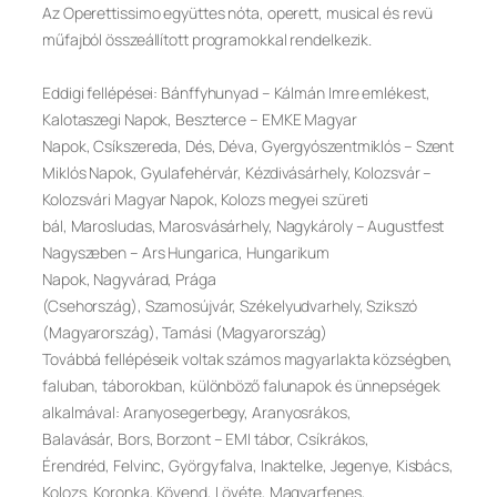
Az Operettissimo együttes nóta, operett, musical és revü
műfajból összeállított programokkal rendelkezik.
Eddigi fellépései: Bánffyhunyad – Kálmán Imre emlékest,
Kalotaszegi Napok, Beszterce – EMKE Magyar
Napok, Csíkszereda, Dés, Déva, Gyergyószentmiklós – Szent
Miklós Napok, Gyulafehérvár, Kézdivásárhely, Kolozsvár –
Kolozsvári Magyar Napok, Kolozs megyei szüreti
bál, Marosludas, Marosvásárhely, Nagykároly – Augustfest
Nagyszeben – Ars Hungarica, Hungarikum
Napok, Nagyvárad, Prága
(Csehország), Szamosújvár, Székelyudvarhely, Szikszó
(Magyarország), Tamási (Magyarország)
Továbbá fellépéseik voltak számos magyarlakta községben,
faluban, táborokban, különböző falunapok és ünnepségek
alkalmával: Aranyosegerbegy, Aranyosrákos,
Balavásár, Bors, Borzont – EMI tábor, Csíkrákos,
Érendréd, Felvinc, Györgyfalva, Inaktelke, Jegenye, Kisbács,
Kolozs, Koronka, Kövend, Lövéte, Magyarfenes,