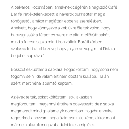
A belvárosi kocsmában, amelynek cégérén a nagyzoló Café
Bar felírat éktelenkedett, a haverok pukkadtak meg a
röhögéstől, amikor megláttak ebben a szerelésben.
Ahelyett, hogy könnyezve a keblükre öleltek volna, hogy
babusgassák a fáradt és szerelme által mellőzött bakát,
mind a furcsa sapka miatt ironizáltak. Baráti körben
szólássá lett attól kezdve, hogy „olyan se vagy, mint Pista a
borjúbőr sapkával”.
Bosszút esküdtem a sapkára. Fogadkoztam, hogy soha nem
fogom viselni, de valamiért nem dobtam kukába… Talán
azért, mert néhai apámtól kaptam.
Az évek teltek, sokat költöztem, sok lakásban
megfordultam, megannyi értékem odaveszett, de a sapka
megmaradt mindig valamelyik dobozban. Hogyha ennyire
ragaszkodik hozzám megaláztatásaim jelképe, akkor most
már nem akarok megszabadulni tőle, amíg élek.