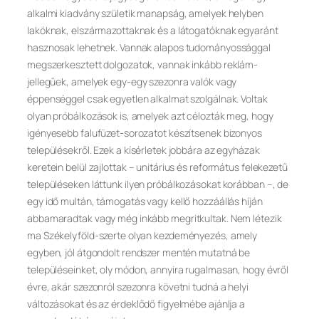
alkalmi kiadvány születik manapság, amelyek helyben
lakóknak, elszármazottaknak és a látogatóknak egyaránt
hasznosak lehetnek. Vannak alapos tudományossággal
megszerkesztett dolgozatok, vannak inkább reklám-
jellegűek, amelyek egy-egy szezonra valók vagy
éppenséggel csak egyetlen alkalmat szolgálnak. Voltak
olyan próbálkozások is, amelyek azt célozták meg, hogy
igényesebb falufüzet-sorozatot készítsenek bizonyos
településekről. Ezek a kísérletek jobbára az egyházak
keretein belül zajlottak – unitárius és református felekezetű
településeken láttunk ilyen próbálkozásokat korábban –, de
egy idő multán, támogatás vagy kellő hozzáállás híján
abbamaradtak vagy még inkább megritkultak. Nem létezik
ma Székelyföld-szerte olyan kezdeményezés, amely
egyben, jól átgondolt rendszer mentén mutatná be
településeinket, oly módon, annyira rugalmasan, hogy évről
évre, akár szezonról szezonra követni tudná a helyi
változásokat és az érdeklődő figyelmébe ajánlja a