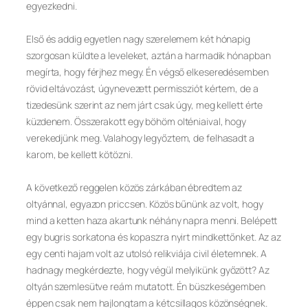
egyezkedni.
Első és addig egyetlen nagy szerelemem két hónapig
szorgosan küldte a leveleket, aztán a harmadik hónapban
megírta, hogy férjhez megy. Én végső elkeseredésemben
rövid eltávozást, úgynevezett permissziót kértem, de a
tizedesünk szerint az nem járt csak úgy, meg kellett érte
küzdenem. Összerakott egy böhöm olténiaival, hogy
verekedjünk meg. Valahogy legyőztem, de felhasadt a
karom, be kellett kötözni.
A következő reggelen közös zárkában ébredtem az
oltyánnal, egyazon priccsen. Közös bűnünk az volt, hogy
mind a ketten haza akartunk néhány napra menni. Belépett
egy bugris sorkatona és kopaszra nyirt mindkettőnket. Az az
egy centi hajam volt az utolsó relikviája civil életemnek. A
hadnagy megkérdezte, hogy végül melyikünk győzött? Az
oltyán szemlesütve reám mutatott. Én büszkeségemben
éppen csak nem hajlongtam a kétcsillagos közönségnek.