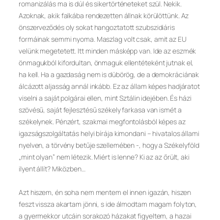
romanizálás ma is dúl és sikertörténeteket szül. Nekik.
Azoknak, akik falkába rendezetten állnak körülöttünk. Az
önszerveződés oly sokat hangoztatott szubszidiáris
formáinak semmi nyoma. Maszlag volt csak, amit az EU
velünk megetetett. Itt minden másképp van. Ide az eszmék
önmagukból kifordultan, önmaguk ellentéteként jutnak el,
ha kell. Ha a gazdaság nem is dübörög, de a demokráciának
álcázott aljasság annál inkább. Ez az állam képes hadjáratot
viselni a saját polgárai ellen, mint Sztálin idejében. És házi
szövésű, saját fejlesztésű székely farkasa van ismét a
székelynek. Pénzért, szakmai megfontolásból képes az
igazságszolgáltatás helyi bírája kimondani – hivatalos állami
nyelven, a törvény betűje szellemében -, hogy a Székelyföld
„mint olyan” nem létezik. Miért is lenne? Ki az az őrült, aki
ilyent állít? Miközben…
Azt hiszem, én soha nem mentem el innen igazán, hiszen
feszt vissza akartam jönni, s ide álmodtam magam folyton,
a gyermekkor utcáin sorakozó házakat figyeltem, a hazai