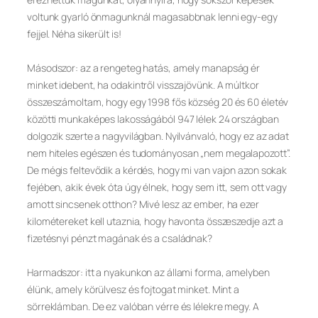
voltunk gyarló önmagunknál magasabbnak lenni egy-egy
fejjel. Néha sikerült is!
Másodszor: az a rengeteg hatás, amely manapság ér
minket idebent, ha odakintről visszajövünk. A múltkor
összeszámoltam, hogy egy 1998 fős község 20 és 60 életév
közötti munkaképes lakosságából 947 lélek 24 országban
dolgozik szerte a nagyvilágban. Nyilvánvaló, hogy ez az adat
nem hiteles egészen és tudományosan „nem megalapozott”.
De mégis feltevődik a kérdés, hogy mi van vajon azon sokak
fejében, akik évek óta úgy élnek, hogy sem itt, sem ott vagy
amott sincsenek otthon? Mivé lesz az ember, ha ezer
kilométereket kell utaznia, hogy havonta összeszedje azt a
fizetésnyi pénzt magának és a családnak?
Harmadszor: itt a nyakunkon az állami forma, amelyben
élünk, amely körülvesz és fojtogat minket. Mint a
sörreklámban. De ez valóban vérre és lélekre megy. A