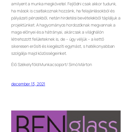
amilyent a munka megkövetel. Fejlődni csak akkor tudunk,
ha mások is csatlakoznak hozzánk, ha felajánlásokból és
pályázati pénzekből, netán hirdetési bevételekből tápláljuk a
projektünket. A hagyományos hordozóknak megvannak a
maga előnyei és a hátrányai, akárcsak a világhálón
létrehozott felületeknek is, de – úgy véljük – a kettő
sikeresen erősíti és kiegészíti egymást, s hatékonyabban
szolgálja majd közösségeinket.
Élő Székelyföld Munkacsoport/ Simó Márton
december 13, 2021