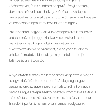
minden egyes helyszínen. Meglátogatjuk ugyan a
közösségeket, írunk a látható dolgokról, fényképezünk,
dokumentálódunk, de a hely igazi értékeit azok teljes
mélységét és tartalmát csak az ott lakók ismerik és képesek
valóságosan megmutatni nekünk és a világnak.
Bízunk abban, hogy a kialakuló egységes arculattal és az
erős kézműves jelleggel kiadvány-sorozatunk ismert
márkává válhat, hogy szolgálni lesz képes az
elkövetkezőkben a helyi embert, s a helyben fellelhető
értéket felmutatva idecsábítja majd tartalmas és jó
találkozásra a látogatót.
A nyomtatott füzetek mellett hasznos kiegészítő a blog és
az egyre bővülő internetes portál. A blog segítségével
beszámolunk az éppen zajló munkálatokról, a honlapon
pedig az egyes településekről összegyűjtött friss és aktuális
információkat tesszük közzé. Nem leszünk folyamatosan
frissülő hírportállá, hanem olyan iramban dolgozunk,