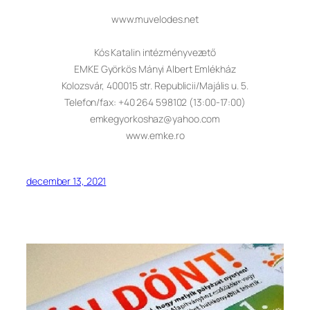
www.muvelodes.net
Kós Katalin intézményvezető
EMKE Györkös Mányi Albert Emlékház
Kolozsvár, 400015 str. Republicii/Majális u. 5.
Telefon/fax: +40 264 598102 (13:00-17:00)
emkegyorkoshaz@yahoo.com
www.emke.ro
december 13, 2021