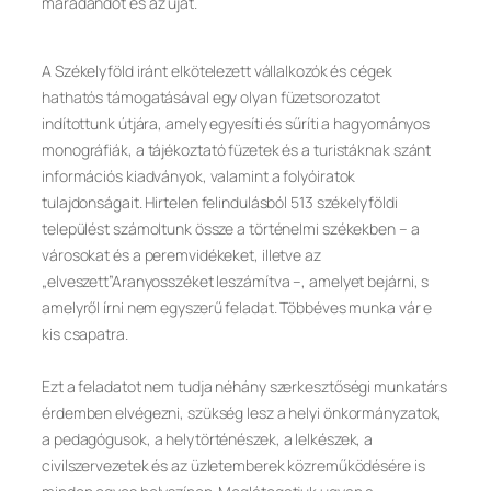
maradandót és az újat.
A Székelyföld iránt elkötelezett vállalkozók és cégek
hathatós támogatásával egy olyan füzetsorozatot
indítottunk útjára, amely egyesíti és sűríti a hagyományos
monográfiák, a tájékoztató füzetek és a turistáknak szánt
információs kiadványok, valamint a folyóiratok
tulajdonságait. Hirtelen felindulásból 513 székelyföldi
települést számoltunk össze a történelmi székekben – a
városokat és a peremvidékeket, illetve az
„elveszett”Aranyosszéket leszámítva –, amelyet bejárni, s
amelyről írni nem egyszerű feladat. Többéves munka vár e
kis csapatra.
Ezt a feladatot nem tudja néhány szerkesztőségi munkatárs
érdemben elvégezni, szükség lesz a helyi önkormányzatok,
a pedagógusok, a helytörténészek, a lelkészek, a
civilszervezetek és az üzletemberek közreműködésére is