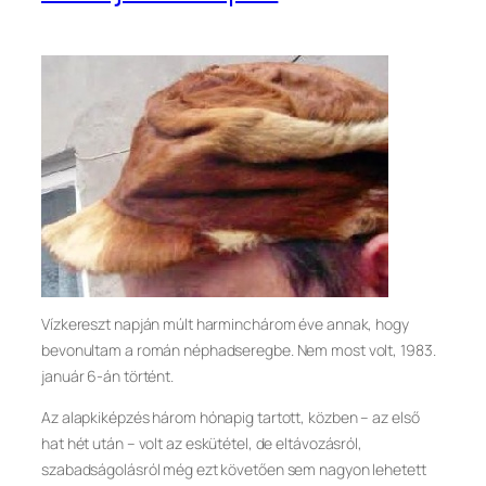
Vízkereszt napján múlt harminchárom éve annak, hogy
bevonultam a román néphadseregbe. Nem most volt, 1983.
január 6-án történt.
Az alapkiképzés három hónapig tartott, közben – az első
hat hét után – volt az eskütétel, de eltávozásról,
szabadságolásról még ezt követően sem nagyon lehetett