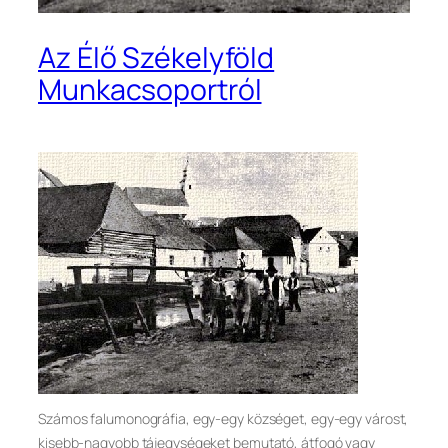
Az Élő Székelyföld
Munkacsoportról
Számos falumonográfia, egy-egy községet, egy-egy várost,
kisebb-nagyobb tájegységeket bemutató, átfogó vagy