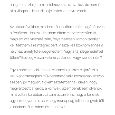
hallgatom, ízlelgetem, értelmezem a szavaikat, de nem jön
át a világos, a klasszikus jelentés, amelyre várok.
Az utóbbi években minden erősen kifordult önmagából ezen
a fertályon. Hosszú ideig nem éltem életvitelszerűen itt,
majd amióta visszatértem, folyamatosan komoly tandíjat
kell fizetnem a reintegrációért. Vissza kell szoknom ehhez a
helyhez, amelytől elidegenedtem. Vagy a táj idegenedett el
tőlem? Esetleg vissza kellene vadulnom vagy szelídülnöm?
Egyik barátom, aki a maga viszonylag biztos és jórészt a
szürkegazdaságban működtethető vállalkozásában köszöni
szépen, jól megvan, figyelmeztetett annak idején, hogy
megváltozott a város, a környék, az emberek sem olyanok,
mint voltak korábban. Láttam aztán én is, hogy a keretek
ugyan megvannak, csakhogy manapság teljesen egyéb tölt
ki odabentről mindent és mindenkit.