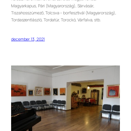
Magyarkapus, Pári (Magyarország), Sárvásár,
Tiszahosszúmező, Tolcsva – borfesztivál (Magyarország),
Tordaszentlászló, Tordatúr, Torockó, Várfalva, stb.
december 13, 2021