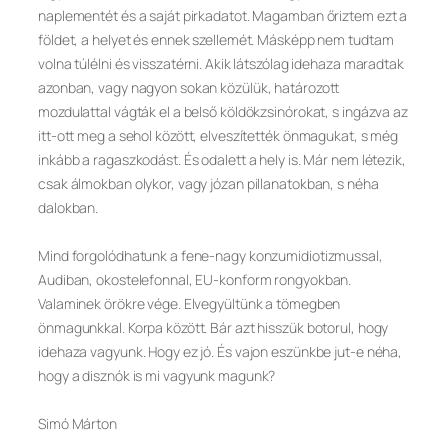
naplementét és a saját pirkadatot. Magamban őriztem ezt a
földet, a helyet és ennek szellemét. Másképp nem tudtam
volna túlélni és visszatérni. Akik látszólag idehaza maradtak
azonban, vagy nagyon sokan közülük, határozott
mozdulattal vágták el a belső köldökzsinórokat, s ingázva az
itt-ott meg a sehol között, elveszítették önmagukat, s még
inkább a ragaszkodást. És odalett a hely is. Már nem létezik,
csak álmokban olykor, vagy józan pillanatokban, s néha
dalokban.
Mind forgolódhatunk a fene-nagy konzumidiotizmussal,
Audiban, okostelefonnal, EU-konform rongyokban.
Valaminek örökre vége. Elvegyültünk a tömegben
önmagunkkal. Korpa között. Bár azt hisszük botorul, hogy
idehaza vagyunk. Hogy ez jó. És vajon eszünkbe jut-e néha,
hogy a disznók is mi vagyunk magunk?
Simó Márton