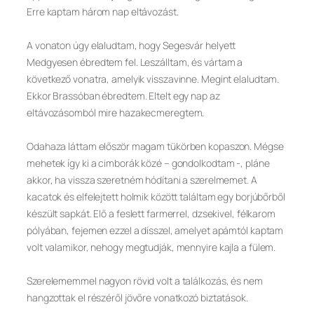
Erre kaptam három nap eltávozást.
A vonaton úgy elaludtam, hogy Segesvár helyett
Medgyesen ébredtem fel. Leszálltam, és vártam a
következő vonatra, amelyik visszavinne. Megint elaludtam.
Ekkor Brassóban ébredtem. Eltelt egy nap az
eltávozásomból mire hazakecmeregtem.
Odahaza láttam először magam tükörben kopaszon. Mégse
mehetek így ki a cimborák közé – gondolkodtam -, pláne
akkor, ha vissza szeretném hódítani a szerelmemet. A
kacatok és elfelejtett holmik között találtam egy borjúbőrből
készült sapkát. Elő a feslett farmerrel, dzsekivel, félkarom
pólyában, fejemen ezzel a dísszel, amelyet apámtól kaptam
volt valamikor, nehogy megtudják, mennyire kajla a fülem.
Szerelememmel nagyon rövid volt a találkozás, és nem
hangzottak el részéről jövőre vonatkozó biztatások.