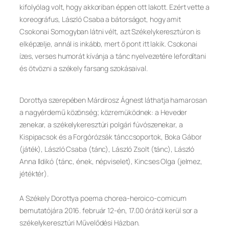
kifolyólag volt, hogy akkoriban éppen ott lakott. Ezért vette a
koreográfus, László Csaba a bátorságot, hogy amit
Csokonai Somogyban látni vélt, azt Székelykeresztúron is
elképzelje, annál is inkább, mert ő pont itt lakik. Csokonai
ízes, verses humorát kívánja a tánc nyelvezetére lefordítani
és ötvözni a székely farsang szokásaival.
Dorottya szerepében Márdirosz Ágnest láthatja hamarosan
a nagyérdemű közönség; közremüködnek: a Heveder
zenekar, a székelykeresztúri polgári fúvószenekar, a
Kispipacsok és a Forgórózsák tánccsoportok, Boka Gábor
(játék), László Csaba (tánc), László Zsolt (tánc), László
Anna Ildikó (tánc, ének, népviselet), Kincses Olga (jelmez,
jétéktér).
A Székely Dorottya poema chorea-heroico-comicum
bemutatójára 2016. február 12-én, 17.00 órától kerül sor a
székelykeresztúri Művelődési Házban.