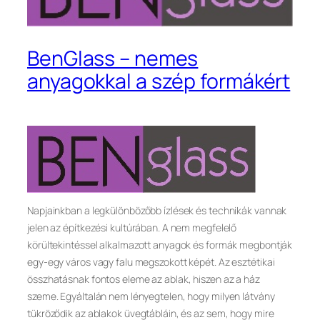
BenGlass – nemes
anyagokkal a szép formákért
Napjainkban a legkülönbözőbb ízlések és technikák vannak
jelen az építkezési kultúrában. A nem megfelelő
körültekintéssel alkalmazott anyagok és formák megbontják
egy-egy város vagy falu megszokott képét. Az esztétikai
összhatásnak fontos eleme az ablak, hiszen az a ház
szeme. Egyáltalán nem lényegtelen, hogy milyen látvány
tükröződik az ablakok üvegtábláin, és az sem, hogy mire