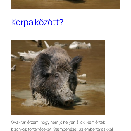
Korpa között?
Gyakran érzem, hogy nem jó helyen állok. Nem értek
bizonyos történéseket. Szembenézek az embertársakkal,