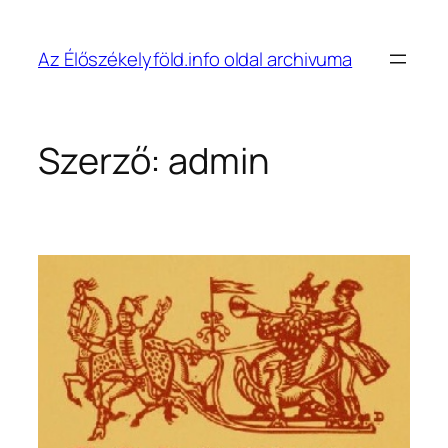
Ugrás
a
Az Élőszékelyföld.info oldal archivuma
tartalomhoz
Szerző:
admin