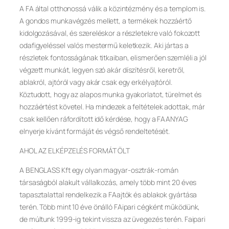
A FA által otthonossá válik a közintézmény és a templom is.
A gondos munkavégzés mellett, a termékek hozzáértő
kidolgozásával, és szereléskor a részletekre való fokozott
odafigyeléssel valós mestermű keletkezik. Aki jártas a
részletek fontosságának titkaiban, elismerően szemléli a jól
végzett munkát, legyen szó akár díszítésről, keretről,
ablakról, ajtóról vagy akár csak egy erkélyajtóról.
Köztudott, hogy az alapos munka gyakorlatot, türelmet és
hozzáértést követel. Ha mindezek a feltételek adottak, már
csak kellően ráfordított idő kérdése, hogy a FAANYAG
elnyerje kívánt formáját és végső rendeltetését.
AHOL AZ ELKÉPZELÉS FORMÁT ÖLT
A BENGLASS Kft egy olyan magyar-osztrák-román
társaságból alakult vállalkozás, amely több mint 20 éves
tapasztalattal rendelkezik a FAajtók és ablakok gyártása
terén. Több mint 10 éve önálló FAipari cégként működünk,
de múltunk 1999-ig tekint vissza az üvegezés terén. Faipari