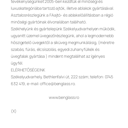
tevékenységünket 2005-ben kezdtük el minőségi és
luxuskategóriába tartozó ajtók, illetve ablakok gyártásával.
Asztalosrészlegünk a FAajtó- és ablakelőállításban a régió
minőségi gyártóinak élvonalában található.
Székhelyünk és gyártelepünk Székelyudvarhelyen működik,
ugyanitt üzemel üvegezőrészlegünk, ahol a legmodernebb
hőszigetelő üvegektől a síküveg megmunkálásig, (méretre
szabás, fúrás, élcsíszolás, egyedi zuhanyfülkék és
üvegfalak gyártása ) mindent megtalálhat az ígényes
ügyfél.
ELÉRHETŐSÉGEINK
Székelyudvarhely, Bethlenfalvi út, 222 szám; telefon: 0745
632 419, e-mail: office@benglass.ro.
www.benglass.ro
(X)