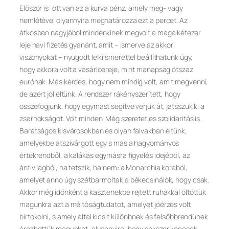
Először is: ott van az a kurva pénz, amely meg- vagy
nemlétével olyannyira meghatározza ezt a percet. Az
átkosban nagyjából mindenkinek megvolt a maga kétezer
leje havi fizetés gyanánt, amit – ismerve az akkori
viszonyokat – nyugodt lelkiismerettel beállíthatunk úgy,
hogy akkora volt a vásárlóereje, mint manapság ötszáz
eurónak. Más kérdés, hogy nem mindig volt, amit megvenni,
de azért jól éltünk. A rendszer rákényszerített, hogy
összefogjunk, hogy egymást segítve verjük át, játsszuk ki a
zsarnokságot. Volt minden. Még szeretet és szolidaritás is.
Barátságos kisvárosokban és olyan falvakban éltünk,
amelyekbe átszivárgott egy s más a hagyományos
értékrendből, a kalákás egymásra figyelés idejéből, az
ántivilágból, ha tetszik, ha nem: a Monarchia korából,
amelyet anno úgy szétbarmoltak a békecsinálók, hogy csak.
Akkor még időnként a kasztenekbe rejtett ruhákkal öltöttük
magunkra azt a méltóságtudatot, amelyet jóérzés volt
birtokolni, s amely által kicsit különbnek és felsőbbrendűnek
érezhettük magunkat, olyannyira, hogy sokszor képesek