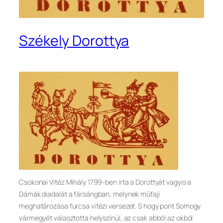
Székely Dorottya
Csokonai Vitéz Mihály 1799-ben írta a Dorottyát vagyis a
Dámák diadalát a fársángban, melynek műfaji
meghatározása furcsa vitézi versezet. S hogy pont Somogy
vármegyét választotta helyszínül, az csak abból az okból