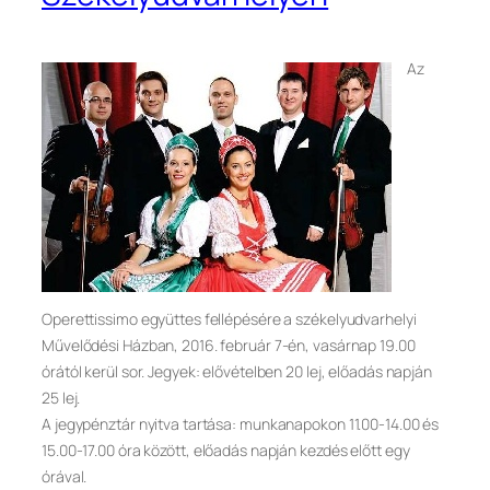
Az
Operettissimo együttes fellépésére a székelyudvarhelyi
Művelődési Házban, 2016. február 7-én, vasárnap 19.00
órától kerül sor. Jegyek: elővételben 20 lej, előadás napján
25 lej.
A jegypénztár nyitva tartása: munkanapokon 11.00-14.00 és
15.00-17.00 óra között, előadás napján kezdés előtt egy
órával.