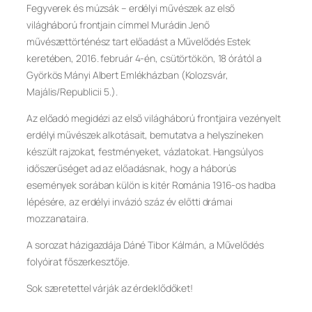
Fegyverek és múzsák – erdélyi művészek az első
világháború frontjain címmel Murádin Jenő
művészettörténész tart előadást a Művelődés Estek
keretében, 2016. február 4-én, csütörtökön, 18 órától a
Györkös Mányi Albert Emlékházban (Kolozsvár,
Majális/Republicii 5.).
Az előadó megidézi az első világháború frontjaira vezényelt
erdélyi művészek alkotásait, bemutatva a helyszíneken
készült rajzokat, festményeket, vázlatokat. Hangsúlyos
időszerűséget ad az előadásnak, hogy a háborús
események sorában külön is kitér Románia 1916-os hadba
lépésére, az erdélyi invázió száz év előtti drámai
mozzanataira.
A sorozat házigazdája Dáné Tibor Kálmán, a Művelődés
folyóirat főszerkesztője.
Sok szeretettel várják az érdeklődőket!