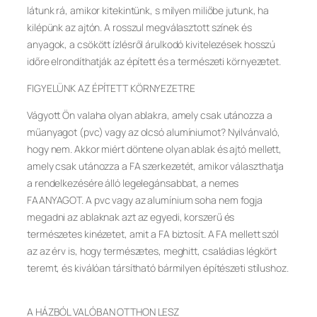
látunk rá, amikor kitekintünk, s milyen miliőbe jutunk, ha
kilépünk az ajtón. A rosszul megválasztott színek és
anyagok, a csökött ízlésről árulkodó kivitelezések hosszú
időre elrondíthatják az épített és a természeti környezetet.
FIGYELÜNK AZ ÉPÍTETT KÖRNYEZETRE
Vágyott Ön valaha olyan ablakra, amely csak utánozza a
műanyagot (pvc) vagy az olcsó alumíniumot? Nyilvánvaló,
hogy nem. Akkor miért döntene olyan ablak és ajtó mellett,
amely csak utánozza a FA szerkezetét, amikor választhatja
a rendelkezésére álló legelegánsabbat, a nemes
FAANYAGOT. A pvc vagy az alumínium soha nem fogja
megadni az ablaknak azt az egyedi, korszerű és
természetes kinézetet, amit a FA biztosít. A FA mellett szól
az az érv is, hogy természetes, meghitt, családias légkört
teremt, és kiválóan társítható bármilyen építészeti stílushoz.
A HÁZBÓL VALÓBAN OTTHON LESZ